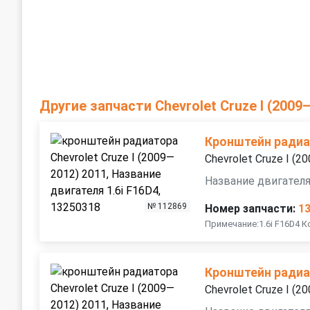
Другие запчасти Chevrolet Cruze I (2009
Кронштейн ради
Chevrolet Cruze I (
Название двигателя
№ 112869
Номер запчасти:
1
Примечание:1.6i F16D4 
Кронштейн ради
Chevrolet Cruze I (