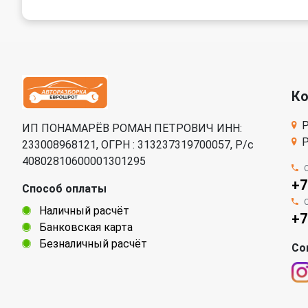
К
Р
ИП ПОНАМАРЁВ РОМАН ПЕТРОВИЧ ИНН:
Р
233008968121, ОГРН : 313237319700057, Р/c
40802810600001301295
+7
Способ оплаты
Наличный расчёт
+7
Банковская карта
Безналичный расчёт
Со