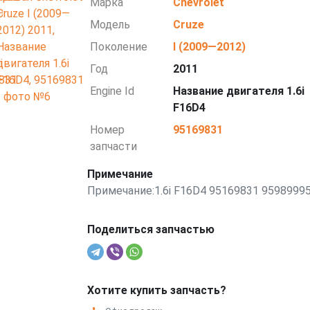
Марка
Chevrolet
Модель
Cruze
Поколение
I (2009—2012)
Год
2011
Engine Id
Название двигателя 1.6i
F16D4
Номер
95169831
запчасти
Примечание
Примечание:1.6i F16D4 95169831 9598999
Поделиться запчастью
Хотите купить запчасть?