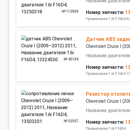
Название двигателя
№ 112868
Номер запчасти:
1
Примечание:1.6i F16D4 
Датчик ABS задн
Chevrolet Cruze I (
Название двигателя
№ 45184
Номер запчасти:
1
Примечание:1.6i F16D4 1
Резистор отопит
Chevrolet Cruze I (
Название двигателя
№ 52507
Номер запчасти:
1
Примечание:1.6i F16D4