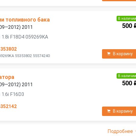
В наличи
ии топливного бака
500 
2009—2012) 2011
 1.8i F18D4 059269KA
5353802
В корзину
59269KA 55353802 55574240
В наличи
атора
500 
2009—2012) 2011
 1.6i F16D3
6352142
В корзину
Подробнее