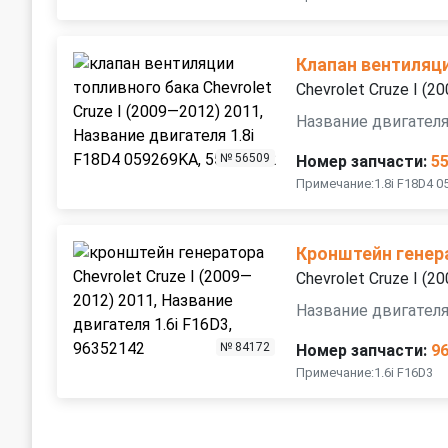
Клапан вентиляц
Chevrolet Cruze I (
Название двигателя
№ 56509
Номер запчасти:
5
Примечание:1.8i F18D4 0
Кронштейн генер
Chevrolet Cruze I (
Название двигателя
№ 84172
Номер запчасти:
9
Примечание:1.6i F16D3