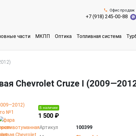
Офис продаж
+7 (918) 245-00-88
зовные части
МКПП
Оптика
Топливная система
Тур
2012)
я Chevrolet Cruze I (2009—201
В наличии
1 500 ₽
Артикул
100399