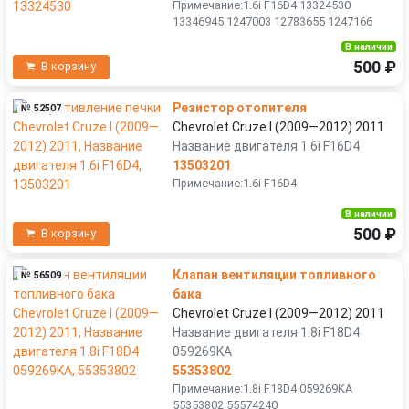
Примечание:1.6i F16D4 13324530
13346945 1247003 12783655 1247166
В наличии
500 ₽
В корзину
Резистор отопителя
№ 52507
Chevrolet Cruze I (2009—2012) 2011
Название двигателя 1.6i F16D4
13503201
Примечание:1.6i F16D4
В наличии
500 ₽
В корзину
Клапан вентиляции топливного
№ 56509
бака
Chevrolet Cruze I (2009—2012) 2011
Название двигателя 1.8i F18D4
059269KA
55353802
Примечание:1.8i F18D4 059269KA
55353802 55574240