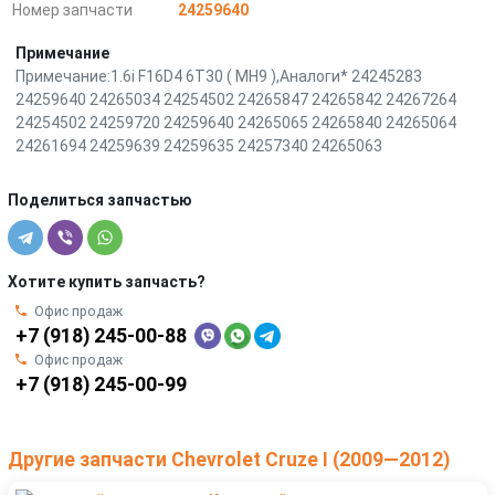
Номер запчасти
24259640
Примечание
Примечание:1.6i F16D4 6T30 ( MH9 ),Аналоги* 24245283
24259640 24265034 24254502 24265847 24265842 24267264
24254502 24259720 24259640 24265065 24265840 24265064
24261694 24259639 24259635 24257340 24265063
Поделиться запчастью
Хотите купить запчасть?
Офис продаж
+7 (918) 245-00-88
Офис продаж
+7 (918) 245-00-99
Другие запчасти Chevrolet Cruze I (2009—2012)