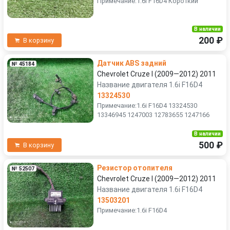
Примечание:1.6i F16D4 Короткий
В наличии
200 ₽
В корзину
Датчик ABS задний
№ 45184
Chevrolet Cruze I (2009—2012) 2011
Название двигателя 1.6i F16D4
13324530
Примечание:1.6i F16D4 13324530
13346945 1247003 12783655 1247166
В наличии
500 ₽
В корзину
Резистор отопителя
№ 52507
Chevrolet Cruze I (2009—2012) 2011
Название двигателя 1.6i F16D4
13503201
Примечание:1.6i F16D4