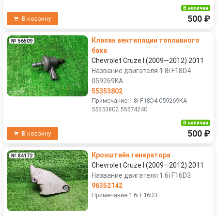
В наличии
500 ₽
В корзину
Клапан вентиляции топливного
№ 56509
бака
Chevrolet Cruze I (2009—2012) 2011
Название двигателя 1.8i F18D4
059269KA
55353802
Примечание:1.8i F18D4 059269KA
55353802 55574240
В наличии
500 ₽
В корзину
Кронштейн генератора
№ 84172
Chevrolet Cruze I (2009—2012) 2011
Название двигателя 1.6i F16D3
96352142
Примечание:1.6i F16D3