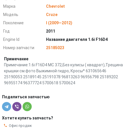
Марка
Chevrolet
Модель
Cruze
Поколение
I (2009—2012)
Год
2011
Engine Id
Название двигателя 1.6i F16D4
Номер запчасти
25185023
Примечание
Примечание:1.6i F16D4 MC 372,Без кулисы ( квадрат),Трещина
крышки см.фото Выжимной гидро, Кросы* 631065646
25190053 25189145 25191078 96813263 96956798 25189202
96955174 96377724 5700618 5700624
Поделиться запчастью
Хотите купить запчасть?
Офис продаж