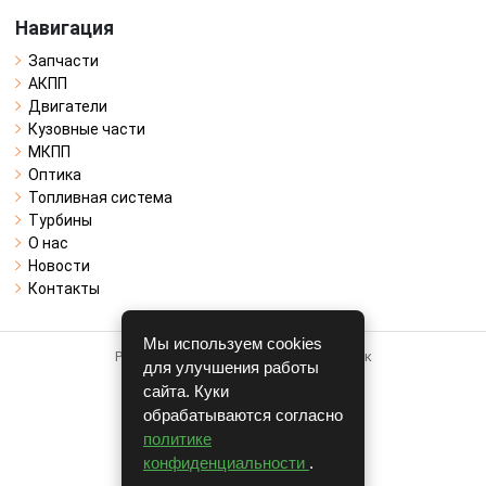
Навигация
Запчасти
АКПП
Двигатели
Кузовные части
МКПП
Оптика
Топливная система
Турбины
О нас
Новости
Контакты
Мы используем cookies
Работает на системе для авторазборок
для улучшения работы
CARRO.
БИЗНЕС
сайта. Куки
обрабатываются согласно
Полная версия
политике
© COPYRIGHT 2026 г.
конфиденциальности
.
v1.1.24