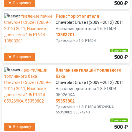
500 ₽
В корзину
Резистор отопителя
№ 52507
Chevrolet Cruze I (2009—2012) 2011
Название двигателя 1.6i F16D4
13503201
Примечание:1.6i F16D4
В наличии
500 ₽
В корзину
Клапан вентиляции топливного
№ 56509
бака
Chevrolet Cruze I (2009—2012) 2011
Название двигателя 1.8i F18D4
059269KA
55353802
Примечание:1.8i F18D4 059269KA
55353802 55574240
В наличии
500 ₽
В корзину