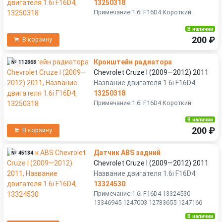
13250318
Примечание:1.6i F16D4 Короткий
В наличии
200 ₽
В корзину
Кронштейн радиатора
№ 112868
Chevrolet Cruze I (2009—2012) 2011
Название двигателя 1.6i F16D4
13250318
Примечание:1.6i F16D4 Короткий
В наличии
200 ₽
В корзину
Датчик ABS задний
№ 45184
Chevrolet Cruze I (2009—2012) 2011
Название двигателя 1.6i F16D4
13324530
Примечание:1.6i F16D4 13324530
13346945 1247003 12783655 1247166
В наличии