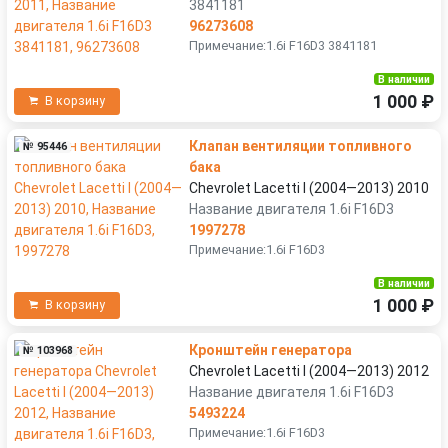
3841181
96273608
Примечание:1.6i F16D3 3841181
В наличии
1 000 ₽
В корзину
Клапан вентиляции топливного
№ 95446
бака
Chevrolet Lacetti I (2004—2013) 2010
Название двигателя 1.6i F16D3
1997278
Примечание:1.6i F16D3
В наличии
1 000 ₽
В корзину
Кронштейн генератора
№ 103968
Chevrolet Lacetti I (2004—2013) 2012
Название двигателя 1.6i F16D3
5493224
Примечание:1.6i F16D3