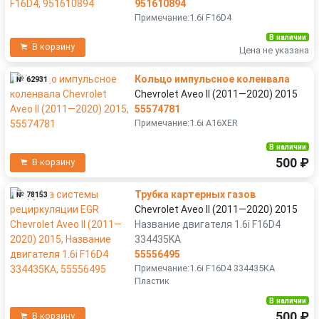
951610894
Примечание:1.6i F16D4
В наличии
В корзину
Цена не указана
Кольцо импульсное коленвала
№ 62931
Chevrolet Aveo II (2011—2020) 2015
55574781
Примечание:1.6i A16XER
В наличии
500 ₽
В корзину
Трубка картерных газов
№ 78153
Chevrolet Aveo II (2011—2020) 2015
Название двигателя 1.6i F16D4
334435KA
55556495
Примечание:1.6i F16D4 334435KA
Пластик
В наличии
500 ₽
В корзину