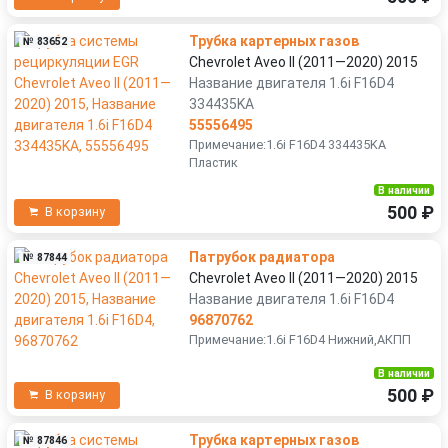
Трубка картерных газов
№ 83652
Chevrolet Aveo II (2011—2020) 2015
Название двигателя 1.6i F16D4
334435KA
55556495
Примечание:1.6i F16D4 334435KA
Пластик
В наличии
500 ₽
В корзину
Патрубок радиатора
№ 87844
Chevrolet Aveo II (2011—2020) 2015
Название двигателя 1.6i F16D4
96870762
Примечание:1.6i F16D4 Нижний,АКПП
В наличии
500 ₽
В корзину
Трубка картерных газов
№ 87846