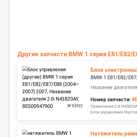
Другие запчасти BMW 1 серия E81/E82/E
Блок электронны
BMW 1 E81/E82/E87
Название двигателя
Номер запчасти:
8
№ 53922
Примечание:2.0i N43B20
Блок управления борто
Натяжитель рем