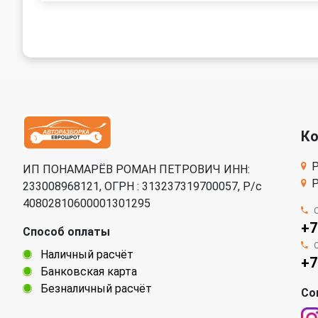
К
Р
ИП ПОНАМАРЁВ РОМАН ПЕТРОВИЧ ИНН:
Р
233008968121, ОГРН : 313237319700057, Р/c
40802810600001301295
+7
Способ оплаты
Наличный расчёт
+7
Банковская карта
Безналичный расчёт
Со