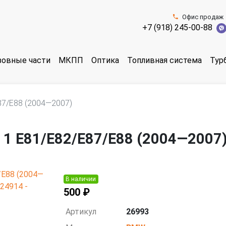
Офис продаж
+7 (918) 245-00-88
зовные части
МКПП
Оптика
Топливная система
Тур
87/E88 (2004—2007)
1 E81/E82/E87/E88 (2004—2007
В наличии
500 ₽
Артикул
26993