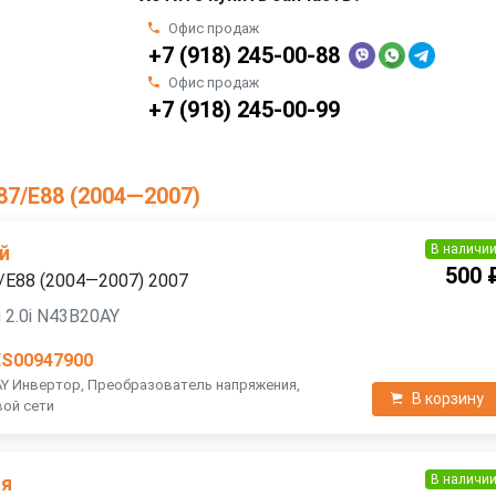
Офис продаж
+7 (918) 245-00-88
Офис продаж
+7 (918) 245-00-99
87/E88 (2004—2007)
В наличи
й
500 
/E88 (2004—2007) 2007
 2.0i N43B20AY
ES00947900
AY Инвертор, Преобразователь напряжения,
В корзину
вой сети
В наличи
ня