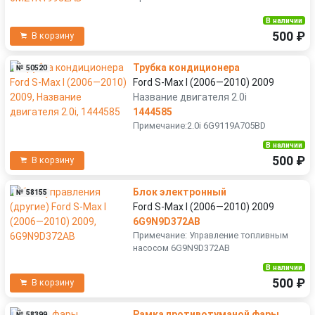
В наличии
500 ₽
В корзину
Трубка кондиционера
№ 50520
Ford S-Max I (2006—2010) 2009
Название двигателя 2.0i
1444585
Примечание:2.0i 6G9119A705BD
В наличии
500 ₽
В корзину
Блок электронный
№ 58155
Ford S-Max I (2006—2010) 2009
6G9N9D372AB
Примечание: Управление топливным
насосом 6G9N9D372AB
В наличии
500 ₽
В корзину
Рамка противотуманой фары
№ 58399