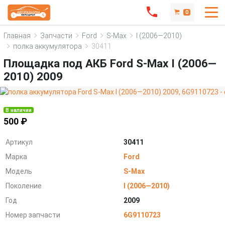
0
Главная
Запчасти
Ford
S-Max
I (2006—2010)
полка аккумулятора
30411
Площадка под АКБ Ford S-Max I (2006—
2010) 2009
В наличии
500 ₽
Артикул
30411
Марка
Ford
Модель
S-Max
Поколение
I (2006—2010)
Год
2009
Номер запчасти
6G9110723