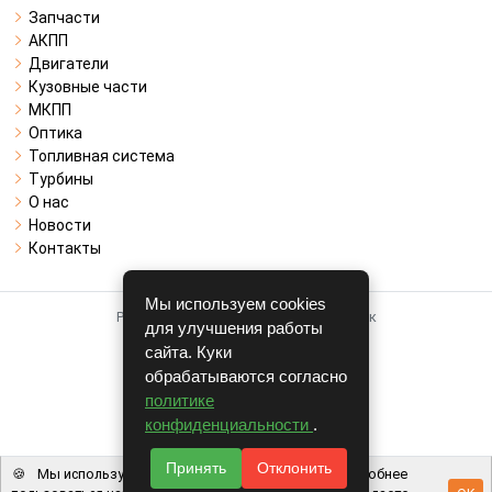
Запчасти
АКПП
Двигатели
Кузовные части
МКПП
Оптика
Топливная система
Турбины
О нас
Новости
Контакты
Мы используем cookies
Работает на системе для авторазборок
для улучшения работы
CARRO.
БИЗНЕС
сайта. Куки
обрабатываются согласно
Полная версия
политике
© COPYRIGHT 2026 г.
конфиденциальности
.
v1.1.24
Принять
Отклонить
🍪
Мы используем файлы cookie, чтобы вам было удобнее