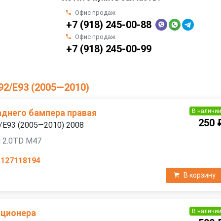
Офис продаж
+7 (918) 245-00-88
Офис продаж
+7 (918) 245-00-99
92/E93 (2005—2010)
В наличи
днего бампера правая
250 
/E93 (2005—2010) 2008
 2.0TD M47
1127118194
В корзину
В наличи
иционера