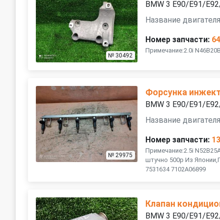
BMW 3 E90/E91/E92
Название двигателя
Номер запчасти:
6
Примечание:2.0i N46B20
№ 30492
Форсунка инжект
BMW 3 E90/E91/E92
Название двигателя
Номер запчасти:
1
Примечание:2.5i N52B25
№ 29975
штучно 500р Из Японии,
7531634 7102A06899
Клапан кондицио
BMW 3 E90/E91/E92