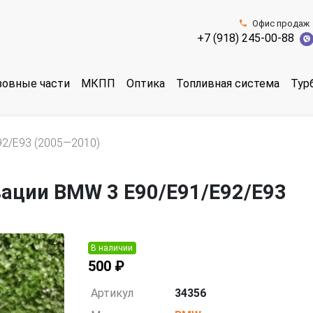
Офис продаж
+7 (918) 245-00-88
зовные части
МКПП
Оптика
Топливная система
Тур
92/E93 (2005—2010)
зации BMW 3 E90/E91/E92/E93
В наличии
500 ₽
Артикул
34356