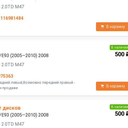
 2.0TD M47
4116981484
В корзину
В наличи
500 
/E93 (2005—2010) 2008
 2.0TD M47
975363
Задний левый,Возможно передний правый -
В корзину
ри продаже
В наличи
т дисков
500 
/E93 (2005—2010) 2008
 2.0TD M47