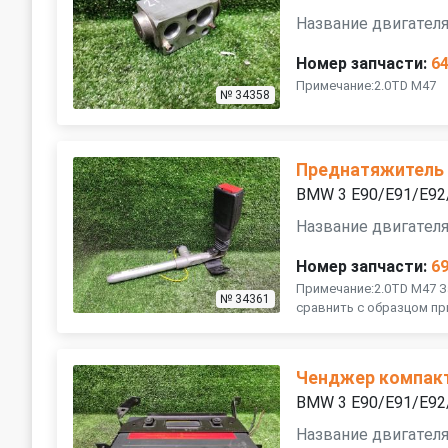
Название двигателя
Номер запчасти:
6
Примечание:2.0TD M47
№ 34358
Преднатяжитель
BMW 3 E90/E91/E92
Название двигателя
Номер запчасти:
6
Примечание:2.0TD M47 
№ 34361
сравнить с образцом п
Ченджер компак
BMW 3 E90/E91/E92
Название двигателя