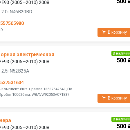
500 
/E93 (2005—2010) 2008
 2.0i N46B20BD
4557505980
BD
В корзину
В наличи
орная электрическая
500 
/E93 (2005—2010) 2008
 2.5i N52B25A
3537531634
A Комплект 6шт + рампа 13537542541 ,По
Пробег 100626 км. WBAVW92050A071837
В корзину
В наличи
нера
500 
/E93 (2005—2010) 2008