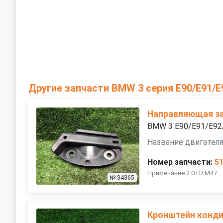
Другие запчасти BMW 3 серия E90/E91/E
Направляющая за
BMW 3 E90/E91/E92
Название двигателя
Номер запчасти:
5
Примечание:2.0TD M47
№ 34365
Кронштейн конд