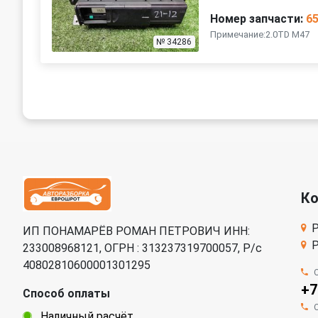
Номер запчасти:
6
Примечание:2.0TD M47
№ 34286
К
Р
ИП ПОНАМАРЁВ РОМАН ПЕТРОВИЧ ИНН:
Р
233008968121, ОГРН : 313237319700057, Р/c
40802810600001301295
+7
Способ оплаты
Наличный расчёт