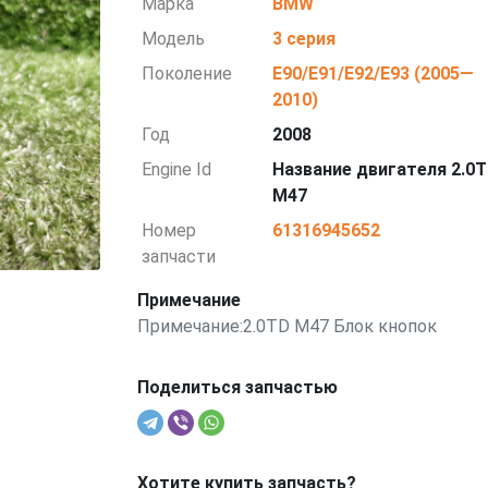
Марка
BMW
Модель
3 серия
Поколение
E90/E91/E92/E93 (2005—
2010)
Год
2008
Engine Id
Название двигателя 2.0
M47
Номер
61316945652
запчасти
Примечание
Примечание:2.0TD M47 Блок кнопок
Поделиться запчастью
Хотите купить запчасть?