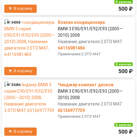
В наличии
500 ₽
В корзину
Клапан кондиционера
№ 34358
BMW 3 E90/E91/E92/E93 (2005—
2010) 2008
Название двигателя 2.0TD M47
64116981484
Примечание:2.0TD M47
В наличии
500 ₽
В корзину
Ченджер компакт дисков
№ 34286
BMW 3 E90/E91/E92/E93 (2005—
2010) 2008
Название двигателя 2.0TD M47
65126977759
Примечание:2.0TD M47
В наличии
500 ₽
В корзину