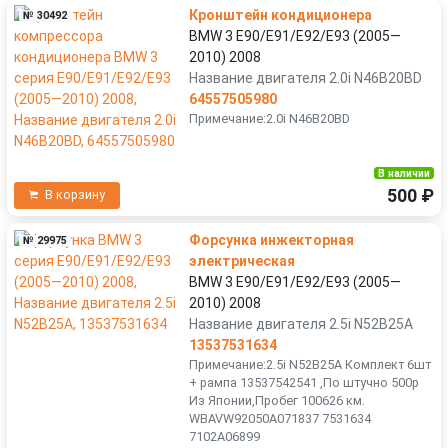
Кронштейн кондиционера
№ 30492
BMW 3 E90/E91/E92/E93 (2005—
2010) 2008
Название двигателя 2.0i N46B20BD
64557505980
Примечание:2.0i N46B20BD
В наличии
500 ₽
В корзину
Форсунка инжекторная
№ 29975
электрическая
BMW 3 E90/E91/E92/E93 (2005—
2010) 2008
Название двигателя 2.5i N52B25A
13537531634
Примечание:2.5i N52B25A Комплект 6шт
+ рампа 13537542541 ,По штучно 500р
Из Японии,Пробег 100626 км.
WBAVW92050A071837 7531634
7102A06899