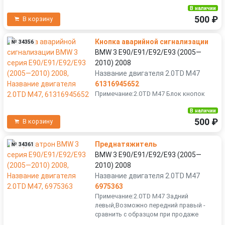
В наличии
500 ₽
В корзину
Кнопка аварийной сигнализации
№ 34356
BMW 3 E90/E91/E92/E93 (2005—
2010) 2008
Название двигателя 2.0TD M47
61316945652
Примечание:2.0TD M47 Блок кнопок
В наличии
500 ₽
В корзину
Преднатяжитель
№ 34361
BMW 3 E90/E91/E92/E93 (2005—
2010) 2008
Название двигателя 2.0TD M47
6975363
Примечание:2.0TD M47 Задний
левый,Возможно передний правый -
сравнить с образцом при продаже