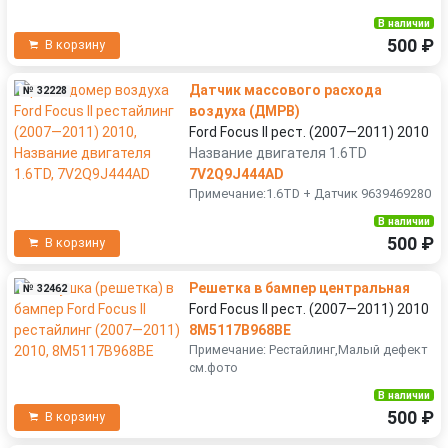
В наличии
500 ₽
В корзину
Датчик массового расхода
№ 32228
воздуха (ДМРВ)
Ford Focus II рест. (2007—2011) 2010
Название двигателя 1.6TD
7V2Q9J444AD
Примечание:1.6TD + Датчик 9639469280
В наличии
500 ₽
В корзину
Решетка в бампер центральная
№ 32462
Ford Focus II рест. (2007—2011) 2010
8M5117B968BE
Примечание: Рестайлинг,Малый дефект
см.фото
В наличии
500 ₽
В корзину