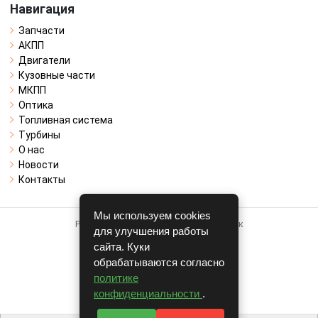
Навигация
Запчасти
АКПП
Двигатели
Кузовные части
МКПП
Оптика
Топливная система
Турбины
О нас
Новости
Контакты
Мы используем cookies
Работает на системе для авторазборок
для улучшения работы
CARRO.
БИЗНЕС
сайта. Куки
обрабатываются согласно
Полная версия
политике
© COPYRIGHT 2026 г.
конфиденциальности
.
v1.1.24