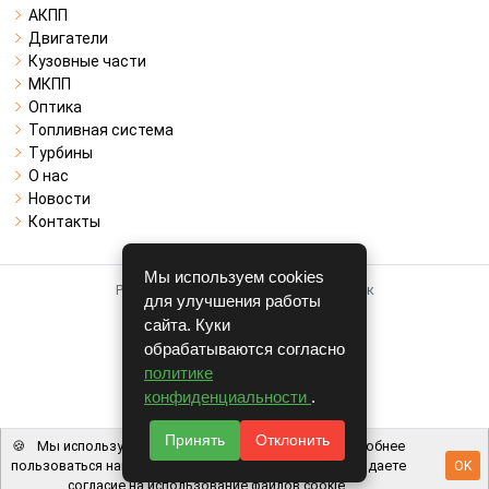
АКПП
Двигатели
Кузовные части
МКПП
Оптика
Топливная система
Турбины
О нас
Новости
Контакты
Мы используем cookies
Работает на системе для авторазборок
для улучшения работы
CARRO.
БИЗНЕС
сайта. Куки
обрабатываются согласно
Полная версия
политике
© COPYRIGHT 2026 г.
конфиденциальности
.
v1.1.24
Принять
Отклонить
🍪
Мы используем файлы cookie, чтобы вам было удобнее
пользоваться нашим сайтом. Используя наш сайт, вы даете
OK
согласие на использование файлов cookie.