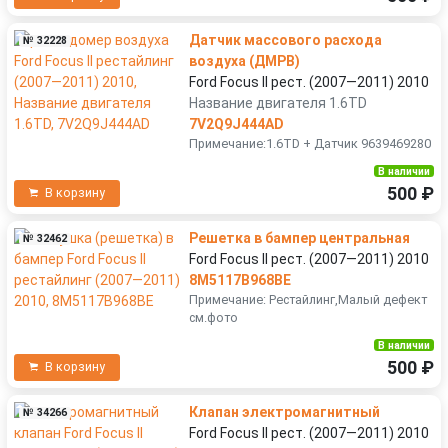
Датчик массового расхода
№ 32228
воздуха (ДМРВ)
Ford Focus II рест. (2007—2011) 2010
Название двигателя 1.6TD
7V2Q9J444AD
Примечание:1.6TD + Датчик 9639469280
В наличии
500 ₽
В корзину
Решетка в бампер центральная
№ 32462
Ford Focus II рест. (2007—2011) 2010
8M5117B968BE
Примечание: Рестайлинг,Малый дефект
см.фото
В наличии
500 ₽
В корзину
Клапан электромагнитный
№ 34266
Ford Focus II рест. (2007—2011) 2010