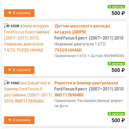
В наличии
500 ₽
В корзину
Датчик массового расхода
№ 32228
воздуха (ДМРВ)
Ford Focus II рест. (2007—2011) 2010
Название двигателя 1.6TD
7V2Q9J444AD
Примечание:1.6TD + Датчик 9639469280
В наличии
500 ₽
В корзину
Решетка в бампер центральная
№ 32462
Ford Focus II рест. (2007—2011) 2010
8M5117B968BE
Примечание: Рестайлинг,Малый дефект
см.фото
В наличии
500 ₽
В корзину