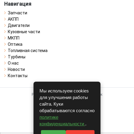
Навигация
Запчасти
АКПП
Двигатели
Кузовные части
МКПП
Оптика
Топливная система
Турбины
О нас
Новости
Контакты
Мы используем cookies
Работает на системе для авторазборок
для улучшения работы
CARRO.
БИЗНЕС
сайта. Куки
обрабатываются согласно
Полная версия
политике
© COPYRIGHT 2026 г.
конфиденциальности
.
v1.1.24