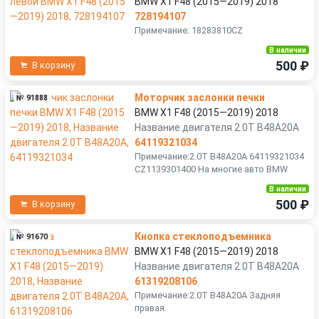
BMW X1 F48 (2015—2019) 2018
728194107
Примечание: 18283810CZ
В наличии
500 ₽
В корзину
Моторчик заслонки печки
№ 91888
BMW X1 F48 (2015—2019) 2018
Название двигателя 2.0T B48A20A
64119321034
Примечание:2.0T B48A20A 64119321034
CZ1139301400 На многие авто BMW
В наличии
500 ₽
В корзину
Кнопка стеклоподъемника
№ 91670
BMW X1 F48 (2015—2019) 2018
Название двигателя 2.0T B48A20A
61319208106
Примечание:2.0T B48A20A Задняя
правая.