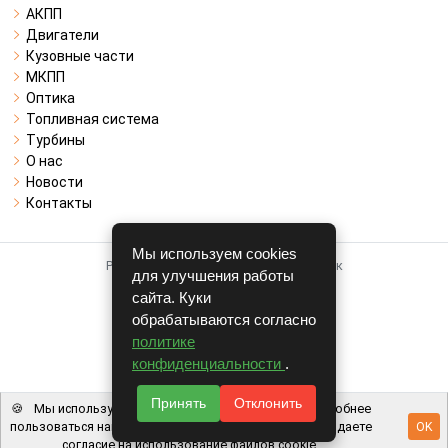
АКПП
Двигатели
Кузовные части
МКПП
Оптика
Топливная система
Турбины
О нас
Новости
Контакты
Мы используем cookies
Работает на системе для авторазборок
для улучшения работы
CARRO.
БИЗНЕС
сайта. Куки
обрабатываются согласно
Полная версия
политике
© COPYRIGHT 2026 г.
конфиденциальности
.
v1.1.24
Принять
Отклонить
🍪
Мы используем файлы cookie, чтобы вам было удобнее
пользоваться нашим сайтом. Используя наш сайт, вы даете
OK
согласие на использование файлов cookie.