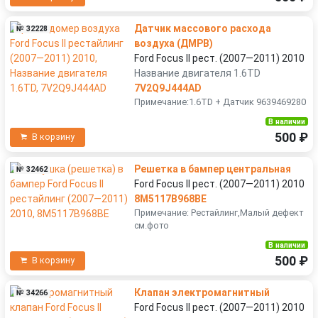
Датчик массового расхода
№ 32228
воздуха (ДМРВ)
Ford Focus II рест. (2007—2011) 2010
Название двигателя 1.6TD
7V2Q9J444AD
Примечание:1.6TD + Датчик 9639469280
В наличии
500 ₽
В корзину
Решетка в бампер центральная
№ 32462
Ford Focus II рест. (2007—2011) 2010
8M5117B968BE
Примечание: Рестайлинг,Малый дефект
см.фото
В наличии
500 ₽
В корзину
Клапан электромагнитный
№ 34266
Ford Focus II рест. (2007—2011) 2010