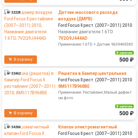
Датчик массового расхода
№ 32228
воздуха (ДМРВ)
Ford Focus II рест. (2007—2011) 2010
Название двигателя 1.6TD
7V2Q9J444AD
Примечание:1.6TD + Датчик 9639469280
В наличии
500 ₽
В корзину
Решетка в бампер центральная
№ 32462
Ford Focus II рест. (2007—2011) 2010
8M5117B968BE
Примечание: Рестайлинг,Малый дефект
см.фото
В наличии
500 ₽
В корзину
Клапан электромагнитный
№ 34266
Ford Focus II рест. (2007—2011) 2010