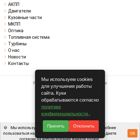
АКПП
Двигатели
Кузовные части
МКПП
Оптика
Топливная система
Турбины
О нас
Новости
Контакты
Мы используем cookies
Работает на системе для авторазборок
для улучшения работы
CARRO.
БИЗНЕС
сайта. Куки
обрабатываются согласно
Полная версия
политике
© COPYRIGHT 2026 г.
конфиденциальности
.
v1.1.24
Принять
Отклонить
🍪
Мы используем файлы cookie, чтобы вам было удобнее
пользоваться нашим сайтом. Используя наш сайт, вы даете
OK
согласие на использование файлов cookie.