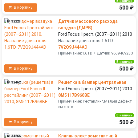
В наличии
500 ₽
В корзину
Датчик массового расхода
№ 32228
воздуха (ДМРВ)
Ford Focus II рест. (2007—2011) 2010
Название двигателя 1.6TD
7V2Q9J444AD
Примечание:1.6TD + Датчик 9639469280
В наличии
500 ₽
В корзину
Решетка в бампер центральная
№ 32462
Ford Focus II рест. (2007—2011) 2010
8M5117B968BE
Примечание: Рестайлинг,Малый дефект
см.фото
В наличии
500 ₽
В корзину
Клапан электромагнитный
№ 34266