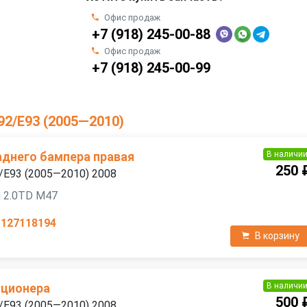
Офис продаж
+7 (918) 245-00-88
Офис продаж
+7 (918) 245-00-99
92/E93 (2005—2010)
В наличи
днего бампера правая
250 
/E93 (2005—2010) 2008
 2.0TD M47
1127118194
В корзину
В наличи
иционера
500 
/E93 (2005—2010) 2008