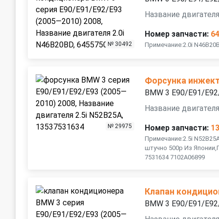
Название двигателя
Номер запчасти:
6
№ 30492
Примечание:2.0i N46B20
Форсунка инжект
BMW 3 E90/E91/E92
Название двигателя
№ 29975
Номер запчасти:
1
Примечание:2.5i N52B25
штучно 500р Из Японии,
7531634 7102A06899
Клапан кондицио
BMW 3 E90/E91/E92