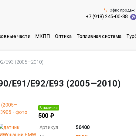
Офис продаж
+7 (918) 245-00-88
зовные части
МКПП
Оптика
Топливная система
Тур
92/E93 (2005—2010)
90/E91/E92/E93 (2005—2010)
В наличии
500 ₽
Артикул
50400