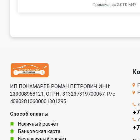
Примечание:2.0TD M47
К
Р
ИП ПОНАМАРЁВ РОМАН ПЕТРОВИЧ ИНН:
Р
233008968121, ОГРН : 313237319700057, Р/c
40802810600001301295
+7
Способ оплаты
Наличный расчёт
+7
Банковская карта
Безналичный расчёт