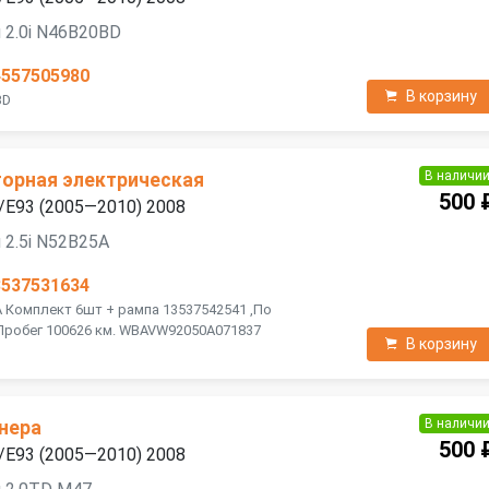
 2.0i N46B20BD
4557505980
В корзину
BD
В наличи
орная электрическая
500 
/E93 (2005—2010) 2008
 2.5i N52B25A
3537531634
A Комплект 6шт + рампа 13537542541 ,По
Пробег 100626 км. WBAVW92050A071837
В корзину
В наличи
нера
500 
/E93 (2005—2010) 2008