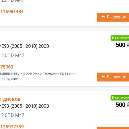
 2.0TD M47
4116981484
В корзину
В наличи
500 
/E93 (2005—2010) 2008
 2.0TD M47
975363
Задний левый,Возможно передний правый -
В корзину
ри продаже
В наличи
т дисков
500 
/E93 (2005—2010) 2008
 2.0TD M47
5126977759