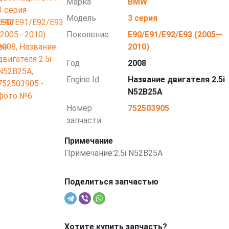
Марка
BMW
Модель
3 серия
Поколение
E90/E91/E92/E93 (2005—
2010)
Год
2008
Engine Id
Название двигателя 2.5i
N52B25A
Номер
752503905
запчасти
Примечание
Примечание:2.5i N52B25A
Поделиться запчастью
Хотите купить запчасть?