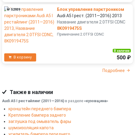
Блок управления парктроником
№ 52939
Audi A5 I рест. (2011—2016) 2013
Название двигателя 2.0TFSI CDNC
8K0919475S
Примечание:2.0TFSI CDNC
В наличии
500 ₽
В корзину
Подробнее
Также в наличии
Audi A5 I рестайлинг (2011—2016)
в разделе
«кузовщина
»
кронштейн переднего бампера
Крепление бампера заднего
заглушка под омыватель фары
шумоизоляция капота
усилитель бампера переднего