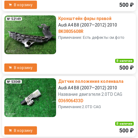
500 ₽
В корзину
Кронштейн фары правой
№ 52149
Audi A4 B8 (2007—2012) 2010
8K0805608R
Примечание: Есть дефекты см.фото
В наличии
500 ₽
В корзину
Датчик положения коленвала
№ 53048
Audi A4 B8 (2007—2012) 2010
Название двигателя 2.0TD CAG
036906433D
Примечание:2.0TD CAG
В наличии
500 ₽
В корзину