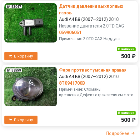
Датчик давления выхлопных
№ 53047
газов
Audi A4 B8 (2007—2012) 2010
Название двигателя 2.0TD CAG
059906051
Примечание:2.0TD CAG Наддува
В наличии
500 ₽
В корзину
Фара противотуманная правая
№ 52559
Audi A4 B8 (2007—2012) 2010
8T0941700B
Примечание: Сломаны
крепления,Дефект отражателя см.фото
В наличии
500 ₽
В корзину
Подробнее