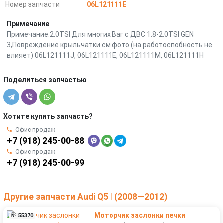
Номер запчасти
06L121111E
Примечание
Примечание:2.0TSI Для многих Ваг с ДВС 1.8-2.0TSI GEN
3,Повреждение крыльчатки см.фото (на работоспобность не
влияет) 06L121111J, 06L121111E, 06L121111M, 06L121111H
Поделиться запчастью
Хотите купить запчасть?
Офис продаж
+7 (918) 245-00-88
Офис продаж
+7 (918) 245-00-99
Другие запчасти Audi Q5 I (2008—2012)
Моторчик заслонки печки
№ 55370