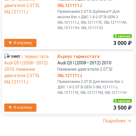
06L121111J
Примечание:2.0TSI Дубликат* Для
многих Ваг с ДВС 1.8-2.0TSI GEN 3
06L121111J, 06L121111E, 06L121111M,
06L121111H, 06L121111G
В наличии
3 000 ₽
В корзину
Корпус термостата
№ 54601
Audi Q5 I (2008—2012) 2010
Название двигателя 2.0TSI
06L121111J
Примечание:2.0TSI Для многих Ваг с
ДВС 1.8-2.0TSI GEN 3 06L121111J,
06L121111E, 06L121111M, 06L121111H
В наличии
3 500 ₽
В корзину
Подробнее