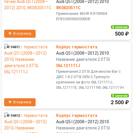
Audi Q5 I (2008—2012) 2010
8K0820511C
Примечание: BEHR K9749004
EFB33005062008DB
В наличии
500 ₽
В корзину
Корпус термостата
№ 54611
Audi Q5 I (2008—2012) 2010
Название двигателя 2.0TSI
06L121111J
Примечание:2.0TSI Для многих Ваг с
ДВС 1.8-2.0TSI GEN 3,Треснуто
крепление см.фото 06L121111J,
06L121111E, 06L121111M, 06L121111H
В наличии
2 500 ₽
В корзину
Корпус термостата
№ 54612
Audi Q5 I (2008—2012) 2010
Название двигателя 2.0TSI