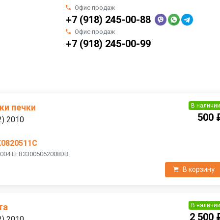
Офис продаж
+7 (918) 245-00-88
Офис продаж
+7 (918) 245-00-99
В наличи
ки печки
500 
2) 2010
K0820511C
9004 EFB33005062008DB
В корзину
В наличи
та
2 500 
2) 2010