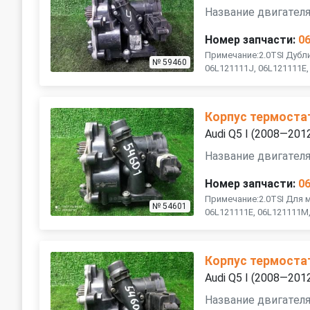
Название двигателя
Номер запчасти:
0
Примечание:2.0TSI Дубли
№ 59460
06L121111J, 06L121111E
Корпус термоста
Audi Q5 I (2008—201
Название двигателя
Номер запчасти:
0
Примечание:2.0TSI Для м
№ 54601
06L121111E, 06L121111M
Корпус термоста
Audi Q5 I (2008—201
Название двигателя