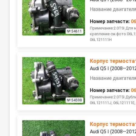
Название двигателя
Номер запчасти:
0
Примечание:2.0TSI Для м
№ 54611
крепление см.фото 06L1
06L121111H
Корпус термоста
Audi Q5 I (2008—201
Название двигателя
Номер запчасти:
0
Примечание:2.0TSI Дубли
№ 54598
06L121111J, 06L121111E
Корпус термоста
Audi Q5 I (2008—201