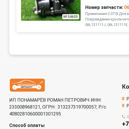
Номер запчасти:
0
Примечание:2.0TSI Для мн
№ 54605
Повреждение крыльчатки
06L121111J, 06L121111E, 
К
Р
ИП ПОНАМАРЁВ РОМАН ПЕТРОВИЧ ИНН:
Р
233008968121, ОГРН : 313237319700057, Р/c
40802810600001301295
+7
Способ оплаты