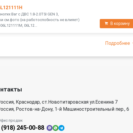
6L121111H
огих Ваг с ДВС 1.8-2.0TSI GEN 3,
 см.фото (на работоспобность не влияет)
В корзину
06L121111M, 06L12...
Подробнее
онтакты
оссия, Краснодар, ст.Новотитаровская ул.Есенина 7
оссия, Ростов-на-Дону, 1-й Машиностроительный пер., 6
Офис продаж
 (918) 245-00-88