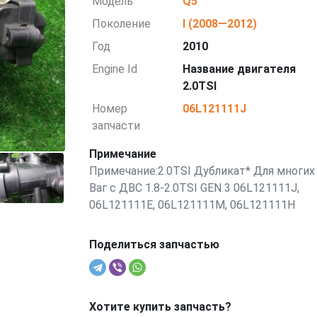
Модель
Q5
Поколение
I (2008—2012)
Год
2010
Engine Id
Название двигателя
2.0TSI
Номер
06L121111J
запчасти
Примечание
Примечание:2.0TSI Дубликат* Для многих
Ваг с ДВС 1.8-2.0TSI GEN 3 06L121111J,
06L121111E, 06L121111M, 06L121111H
Поделиться запчастью
Хотите купить запчасть?