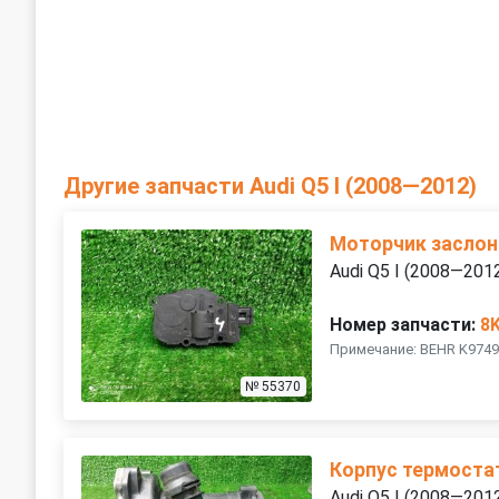
Другие запчасти Audi Q5 I (2008—2012)
Моторчик заслон
Audi Q5 I (2008—201
Номер запчасти:
8
Примечание: BEHR K974
№ 55370
Корпус термоста
Audi Q5 I (2008—201