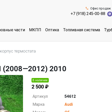
Офис продаж
+7 (918) 245-00-88
зовные части
МКПП
Оптика
Топливная система
Тур
корпус термостата
I (2008—2012) 2010
В наличии
2 500 ₽
Артикул
54612
Марка
Audi