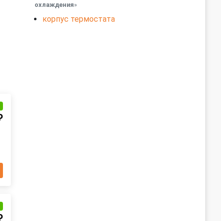
охлаждения
»
корпус термостата
и
₽
и
₽