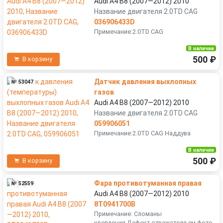
Audi A4 B8 (2007—2012) 2010
Название двигателя 2.0TD CAG
036906433D
Примечание:2.0TD CAG
В наличии
500 ₽
В корзину
Датчик давления выхлопных
№ 53047
газов
Audi A4 B8 (2007—2012) 2010
Название двигателя 2.0TD CAG
059906051
Примечание:2.0TD CAG Наддува
В наличии
500 ₽
В корзину
Фара противотуманная правая
№ 52559
Audi A4 B8 (2007—2012) 2010
8T0941700B
Примечание: Сломаны
крепления,Дефект отражателя см.фото