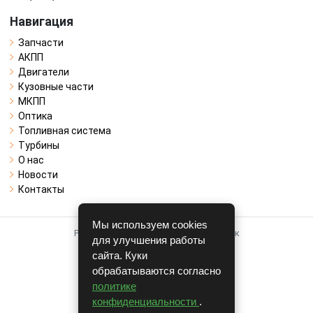
Навигация
Запчасти
АКПП
Двигатели
Кузовные части
МКПП
Оптика
Топливная система
Турбины
О нас
Новости
Контакты
Мы используем cookies
Работает на системе для авторазборок
для улучшения работы
CARRO.
БИЗНЕС
сайта. Куки
обрабатываются согласно
Полная версия
политике
© COPYRIGHT 2026 г.
конфиденциальности
.
v1.1.24