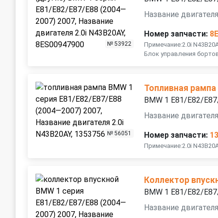
Название двигателя
Номер запчасти:
8
№ 53922
Примечание:2.0i N43B20
Блок управления борто
Топливная рампа
BMW 1 E81/E82/E87
Название двигателя
№ 56051
Номер запчасти:
1
Примечание:2.0i N43B20
Коллектор впуск
BMW 1 E81/E82/E87
Название двигателя