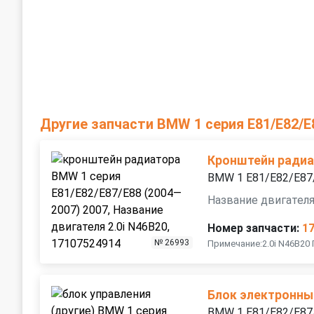
Другие запчасти BMW 1 серия E81/E82/E
Кронштейн ради
BMW 1 E81/E82/E87
Название двигателя
Номер запчасти:
1
№ 26993
Примечание:2.0i N46B20
Блок электронны
BMW 1 E81/E82/E87