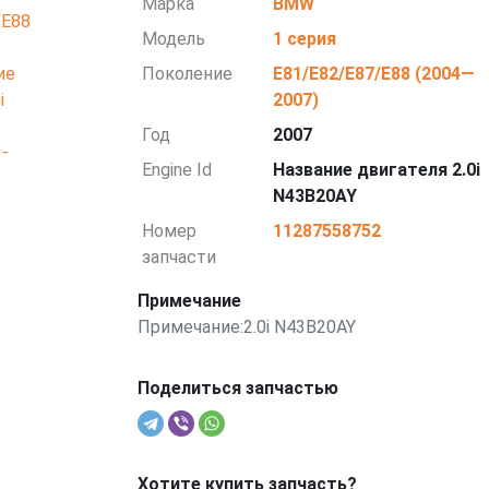
Марка
BMW
Модель
1 серия
Поколение
E81/E82/E87/E88 (2004—
2007)
Год
2007
Engine Id
Название двигателя 2.0i
N43B20AY
Номер
11287558752
запчасти
Примечание
Примечание:2.0i N43B20AY
Поделиться запчастью
Хотите купить запчасть?