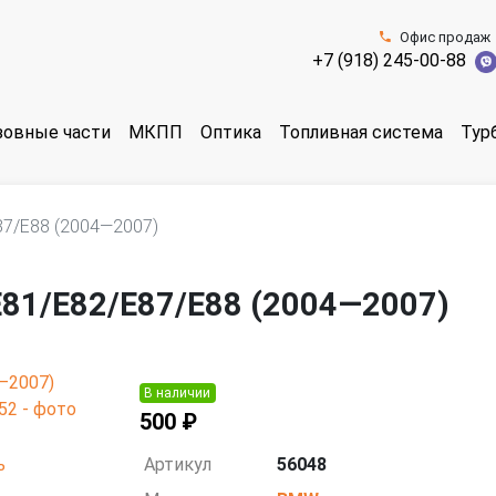
Офис продаж
+7 (918) 245-00-88
зовные части
МКПП
Оптика
Топливная система
Тур
87/E88 (2004—2007)
81/E82/E87/E88 (2004—2007)
В наличии
500 ₽
Артикул
56048