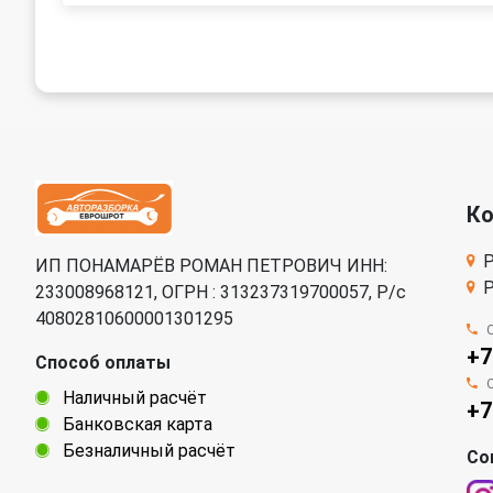
К
Р
ИП ПОНАМАРЁВ РОМАН ПЕТРОВИЧ ИНН:
Р
233008968121, ОГРН : 313237319700057, Р/c
40802810600001301295
+7
Способ оплаты
Наличный расчёт
+7
Банковская карта
Безналичный расчёт
Со