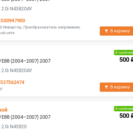
 2.0i N43B20AY
ES00947900
AY Инвертор, Преобразователь напряжения,
В корзину
вой сети
В наличи
500 
/E88 (2004—2007) 2007
 2.0i N43B20AY
3537562474
В корзину
AY
В наличи
ной
500 
/E88 (2004—2007) 2007
 2.0i N43B20