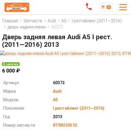
0
Главная
Запчасти
Audi
A5
I рестайлинг (2011—2016)
дверь задняя левая
60372
Дверь задняя левая Audi A5 I рест.
(2011—2016) 2013
В наличии
6 000 ₽
Артикул
60372
Марка
Audi
Модель
A5
Поколение
I рестайлинг (2011—2016)
Год
2013
Номер запчасти
8T8833051D