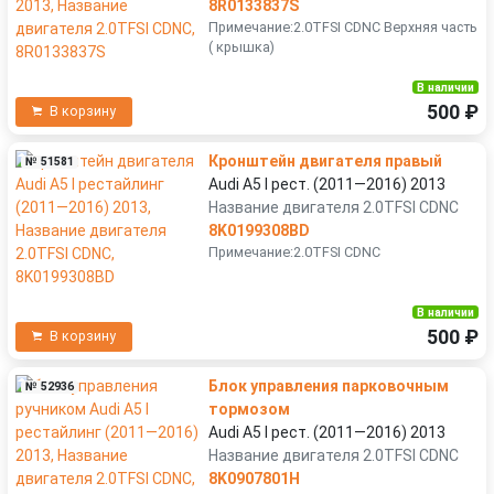
8R0133837S
Примечание:2.0TFSI CDNC Верхняя часть
( крышка)
В наличии
500 ₽
В корзину
Кронштейн двигателя правый
№ 51581
Audi A5 I рест. (2011—2016) 2013
Название двигателя 2.0TFSI CDNC
8K0199308BD
Примечание:2.0TFSI CDNC
В наличии
500 ₽
В корзину
Блок управления парковочным
№ 52936
тормозом
Audi A5 I рест. (2011—2016) 2013
Название двигателя 2.0TFSI CDNC
8K0907801H