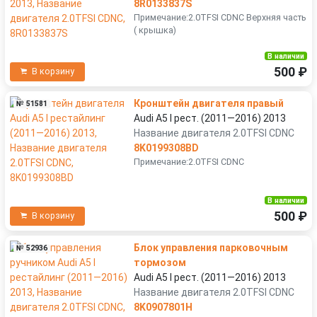
8R0133837S
Примечание:2.0TFSI CDNC Верхняя часть
( крышка)
В наличии
500 ₽
В корзину
Кронштейн двигателя правый
№ 51581
Audi A5 I рест. (2011—2016) 2013
Название двигателя 2.0TFSI CDNC
8K0199308BD
Примечание:2.0TFSI CDNC
В наличии
500 ₽
В корзину
Блок управления парковочным
№ 52936
тормозом
Audi A5 I рест. (2011—2016) 2013
Название двигателя 2.0TFSI CDNC
8K0907801H