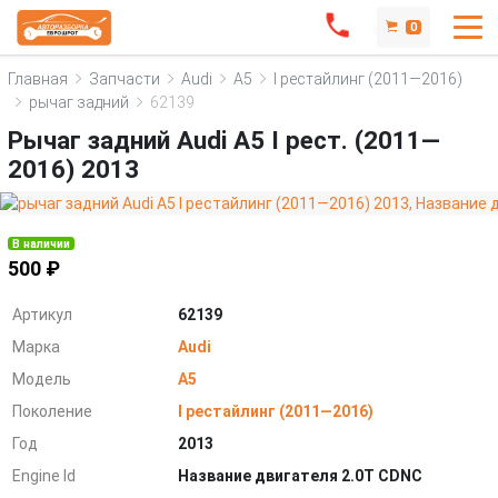
0
Главная
Запчасти
Audi
A5
I рестайлинг (2011—2016)
рычаг задний
62139
Рычаг задний Audi A5 I рест. (2011—
2016) 2013
В наличии
500 ₽
Артикул
62139
Марка
Audi
Модель
A5
Поколение
I рестайлинг (2011—2016)
Год
2013
Engine Id
Название двигателя 2.0T CDNC