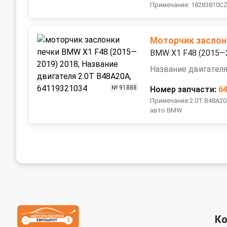
Примечание: 18283810C
Моторчик заслон
BMW X1 F48 (2015—
Название двигателя
№ 91888
Номер запчасти:
6
Примечание:2.0T B48A20
авто BMW
К