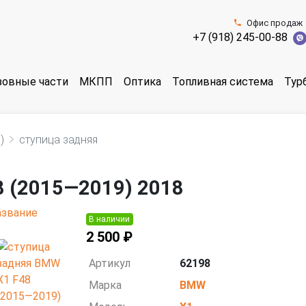
Офис продаж
+7 (918) 245-00-88
зовные части
МКПП
Оптика
Топливная система
Тур
)
ступица задняя
8 (2015—2019) 2018
В наличии
2 500 ₽
Артикул
62198
Марка
BMW