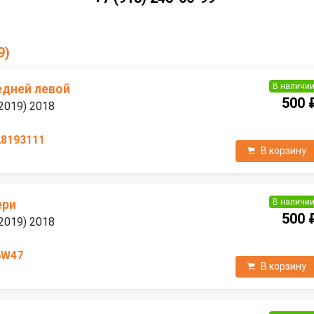
9)
В наличи
едней левой
500 
2019) 2018
28193111
В корзину
В наличи
ери
500 
2019) 2018
6W47
В корзину