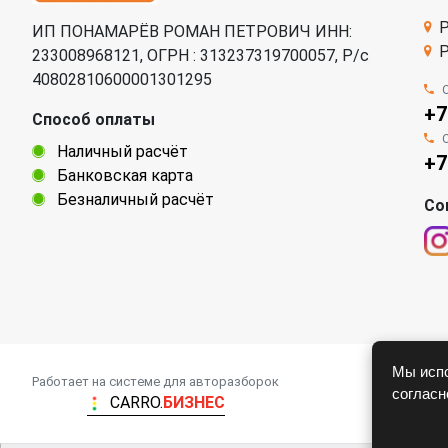
Р
ИП ПОНАМАРЁВ РОМАН ПЕТРОВИЧ ИНН:
Р
233008968121, ОГРН : 313237319700057, Р/c
40802810600001301295
+7
Способ оплаты
Наличный расчёт
+7
Банковская карта
Безналичный расчёт
Со
Мы испо
Работает на системе для авторазборок
соглас
CARRO.
БИЗНЕС