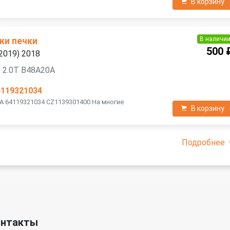
В корзину
Z
В наличи
ки печки
500 
2019) 2018
 2.0T B48A20A
4119321034
A 64119321034 CZ1139301400 На многие
В корзину
Подробнее
онтакты