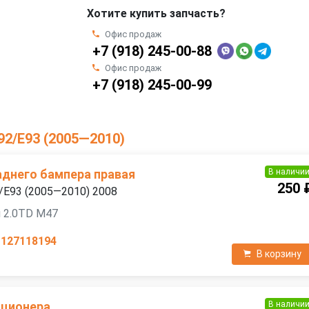
Хотите купить запчасть?
Офис продаж
+7 (918) 245-00-88
Офис продаж
+7 (918) 245-00-99
92/E93 (2005—2010)
В наличи
днего бампера правая
250 
/E93 (2005—2010) 2008
 2.0TD M47
1127118194
В корзину
В наличи
иционера