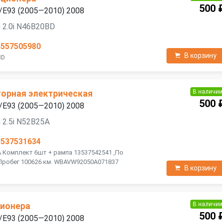
500 
/E93 (2005—2010) 2008
 2.0i N46B20BD
4557505980
В корзину
BD
В наличи
орная электрическая
500 
/E93 (2005—2010) 2008
 2.5i N52B25A
3537531634
A Комплект 6шт + рампа 13537542541 ,По
Пробег 100626 км. WBAVW92050A071837
В корзину
В наличи
ционера
500 
/E93 (2005—2010) 2008