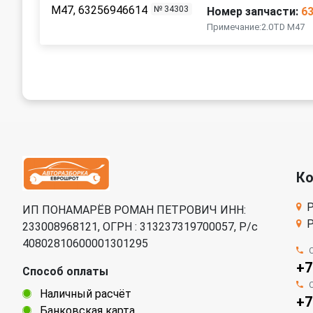
№ 34303
Номер запчасти:
6
Примечание:2.0TD M47
К
Р
ИП ПОНАМАРЁВ РОМАН ПЕТРОВИЧ ИНН:
Р
233008968121, ОГРН : 313237319700057, Р/c
40802810600001301295
+7
Способ оплаты
Наличный расчёт
+7
Банковская карта