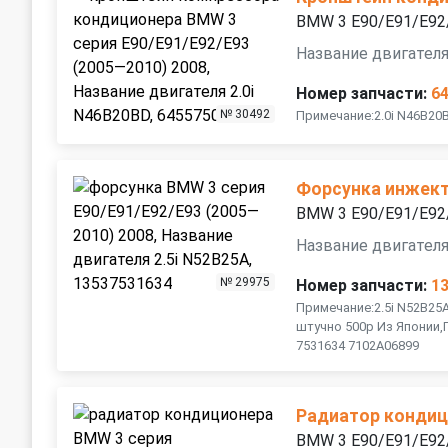
BMW 3 E90/E91/E92
Название двигателя
Номер запчасти:
6
№ 30492
Примечание:2.0i N46B20
Форсунка инжект
BMW 3 E90/E91/E92
Название двигателя
№ 29975
Номер запчасти:
1
Примечание:2.5i N52B25
штучно 500р Из Японии,
7531634 7102A06899
Радиатор конди
BMW 3 E90/E91/E92