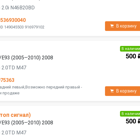
 2.0i N46B20BD
4536930040
В корзину
BD 149045503 916979102
В наличи
500 
/E93 (2005—2010) 2008
 2.0TD M47
975363
Задний левый,Возможно передний правый -
В корзину
ри продаже
В наличи
топ сигнал)
500 
/E93 (2005—2010) 2008
 2.0TD M47