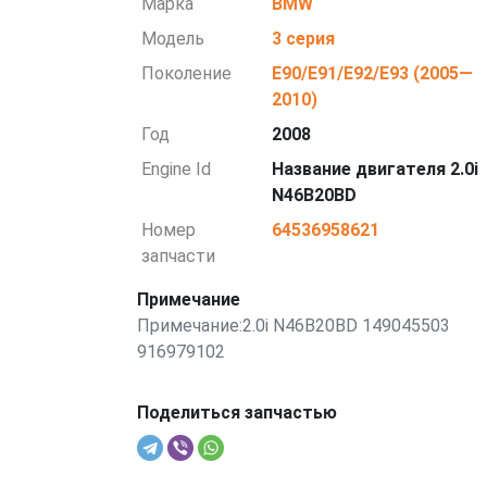
Марка
BMW
Модель
3 серия
Поколение
E90/E91/E92/E93 (2005—
2010)
Год
2008
Engine Id
Название двигателя 2.0i
N46B20BD
Номер
64536958621
запчасти
Примечание
Примечание:2.0i N46B20BD 149045503
916979102
Поделиться запчастью