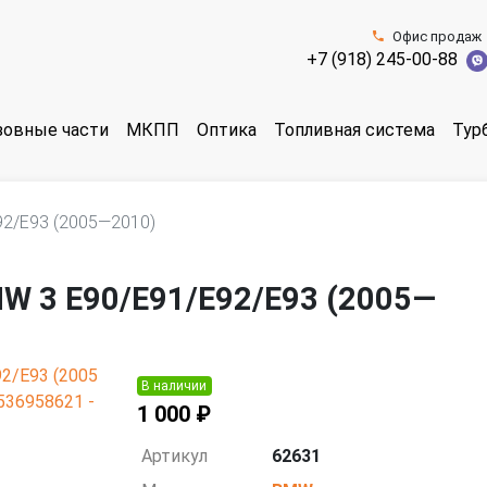
Офис продаж
+7 (918) 245-00-88
зовные части
МКПП
Оптика
Топливная система
Тур
92/E93 (2005—2010)
W 3 E90/E91/E92/E93 (2005—
В наличии
1 000 ₽
Артикул
62631