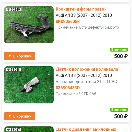
Кронштейн фары правой
№ 52149
Audi A4 B8 (2007—2012) 2010
8K0805608R
Примечание: Есть дефекты см.фото
В наличии
500 ₽
В корзину
Датчик положения коленвала
№ 53048
Audi A4 B8 (2007—2012) 2010
Название двигателя 2.0TD CAG
036906433D
Примечание:2.0TD CAG
В наличии
500 ₽
В корзину
Датчик давления выхлопных
№ 53047