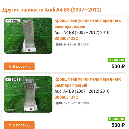
Другие запчасти Audi A4 B8 (2007—2012)
Кронштейн усилителя переднего
№ 51960
бампера левый
Audi A4 B8 (2007—2012) 2010
8K0807133C
Примечание: Домик
В наличии
500 ₽
В корзину
Кронштейн усилителя переднего
№ 51959
бампера правый
Audi A4 B8 (2007—2012) 2010
8K0807134C
Примечание: Домик
В наличии
500 ₽
В корзину