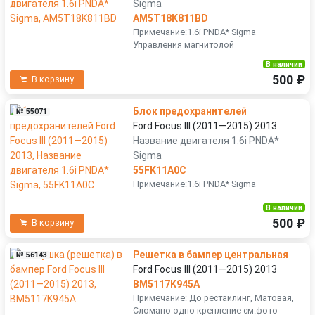
Sigma
AM5T18K811BD
Примечание:1.6i PNDA* Sigma
Управления магнитолой
В наличии
500 ₽
В корзину
Блок предохранителей
№ 55071
Ford Focus III (2011—2015) 2013
Название двигателя 1.6i PNDA*
Sigma
55FK11A0C
Примечание:1.6i PNDA* Sigma
В наличии
500 ₽
В корзину
Решетка в бампер центральная
№ 56143
Ford Focus III (2011—2015) 2013
BM5117K945A
Примечание: До рестайлинг, Матовая,
Сломано одно крепление см.фото