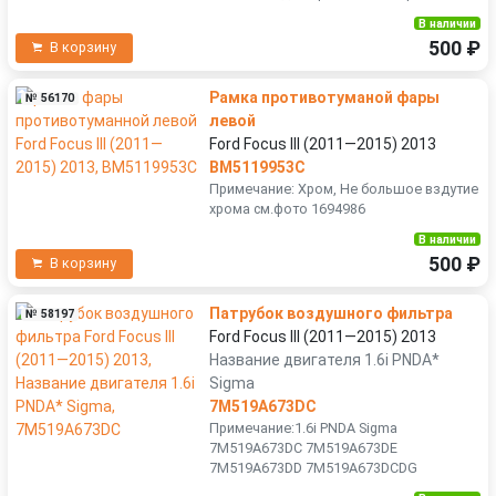
В наличии
500 ₽
В корзину
Рамка противотуманой фары
№ 56170
левой
Ford Focus III (2011—2015) 2013
BM5119953C
Примечание: Хром, Не большое вздутие
хрома см.фото 1694986
В наличии
500 ₽
В корзину
Патрубок воздушного фильтра
№ 58197
Ford Focus III (2011—2015) 2013
Название двигателя 1.6i PNDA*
Sigma
7M519A673DC
Примечание:1.6i PNDA Sigma
7M519A673DC 7M519A673DE
7M519A673DD 7M519A673DCDG