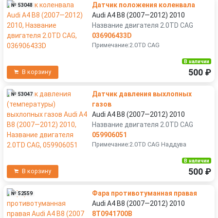
Датчик положения коленвала
№ 53048
Audi A4 B8 (2007—2012) 2010
Название двигателя 2.0TD CAG
036906433D
Примечание:2.0TD CAG
В наличии
500 ₽
В корзину
Датчик давления выхлопных
№ 53047
газов
Audi A4 B8 (2007—2012) 2010
Название двигателя 2.0TD CAG
059906051
Примечание:2.0TD CAG Наддува
В наличии
500 ₽
В корзину
Фара противотуманная правая
№ 52559
Audi A4 B8 (2007—2012) 2010
8T0941700B