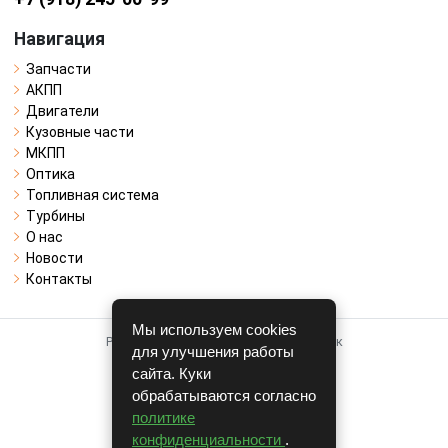
Навигация
Запчасти
АКПП
Двигатели
Кузовные части
МКПП
Оптика
Топливная система
Турбины
О нас
Новости
Контакты
Мы используем cookies
Работает на системе для авторазборок
для улучшения работы
CARRO.
БИЗНЕС
сайта. Куки
обрабатываются согласно
Полная версия
политике
© COPYRIGHT 2026 г.
конфиденциальности
.
v1.1.24