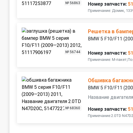
№ 56863
Номер запчасти:
5
Примечание: Домик, 133
Решетка в бампе
BMW 5 F10/F11 (20
№ 56744
Номер запчасти:
5
Примечание: M-пакет,П
Обшивка багажн
BMW 5 F10/F11 (20
Название двигател
№ 68360
Номер запчасти:
5
Примечание:2.0TD N47D