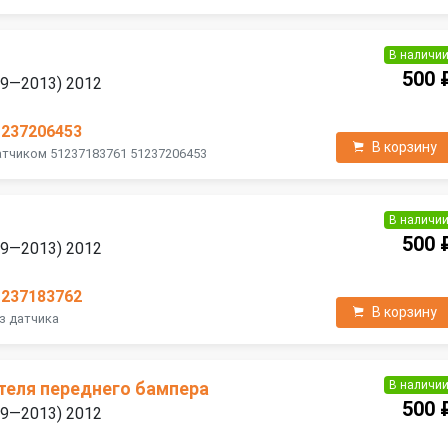
В наличи
500 
09—2013) 2012
1237206453
В корзину
атчиком 51237183761 51237206453
В наличи
500 
09—2013) 2012
1237183762
В корзину
з датчика
В наличи
теля переднего бампера
500 
09—2013) 2012