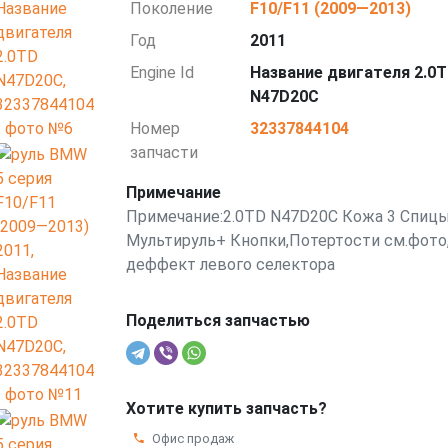
Поколение
F10/F11 (2009—2013)
Год
2011
Engine Id
Название двигателя 2.0
N47D20C
Номер
32337844104
запчасти
Примечание
Примечание:2.0TD N47D20C Кожа 3 Спиц
Мультируль+ Кнопки,Потертости см.фото
деффект левого селектора
Поделиться запчастью
Хотите купить запчасть?
Офис продаж