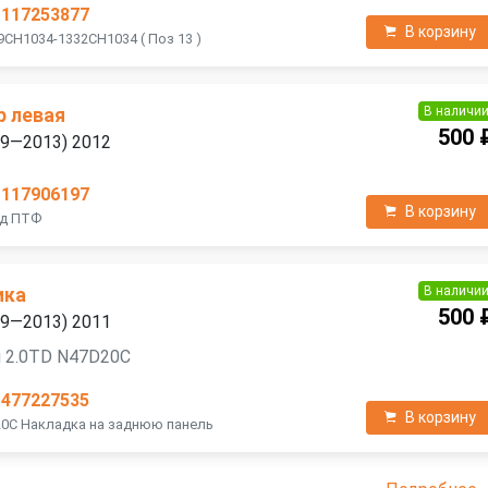
1117253877
В корзину
9CH1034-1332CH1034 ( Поз 13 )
В наличи
р левая
500 
09—2013) 2012
1117906197
В корзину
од ПТФ
В наличи
ика
500 
09—2013) 2011
я 2.0TD N47D20C
1477227535
В корзину
20C Накладка на заднюю панель