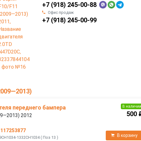
+7 (918) 245-00-88
Офис продаж
+7 (918) 245-00-99
2009—2013)
В наличи
теля переднего бампера
500 
09—2013) 2012
1117253877
В корзину
9CH1034-1332CH1034 ( Поз 13 )