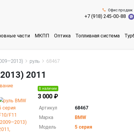
Офис продаж
+7 (918) 245-00-88
зовные части
МКПП
Оптика
Топливная система
Тур
2009—2013)
руль
68467
2013) 2011
В наличии
3 000 ₽
Артикул
68467
Марка
BMW
Модель
5 серия