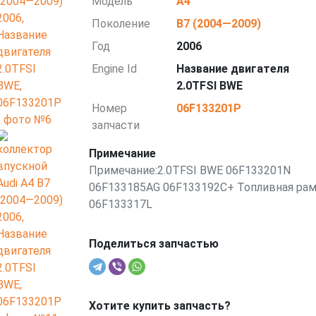
Модель
A4
Поколение
B7 (2004—2009)
Год
2006
Engine Id
Название двигателя
2.0TFSI BWE
Номер
06F133201P
запчасти
Примечание
Примечание:2.0TFSI BWE 06F133201N
06F133185AG 06F133192С+ Топливная ра
06F133317L
Поделиться запчастью
Хотите купить запчасть?