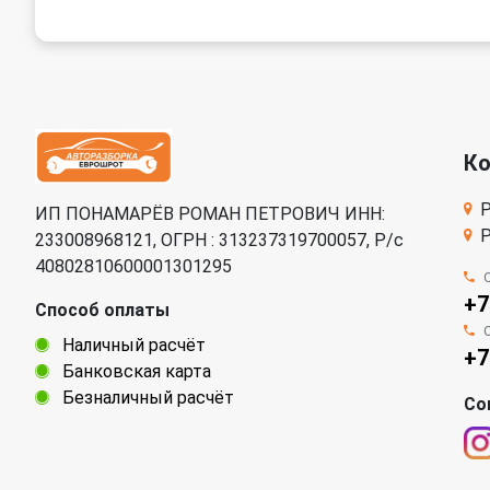
К
Р
ИП ПОНАМАРЁВ РОМАН ПЕТРОВИЧ ИНН:
Р
233008968121, ОГРН : 313237319700057, Р/c
40802810600001301295
+7
Способ оплаты
Наличный расчёт
+7
Банковская карта
Безналичный расчёт
Со