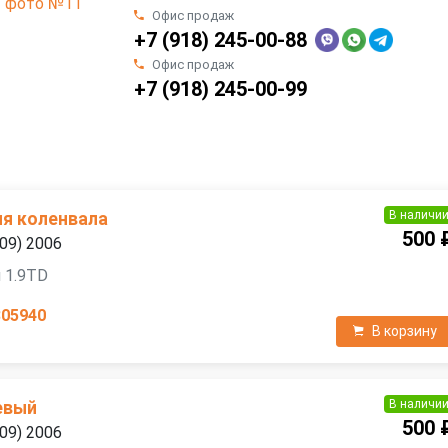
Офис продаж
+7 (918) 245-00-88
Офис продаж
+7 (918) 245-00-99
В наличи
я коленвала
500 
09) 2006
 1.9TD
805940
В корзину
В наличи
евый
500 
09) 2006