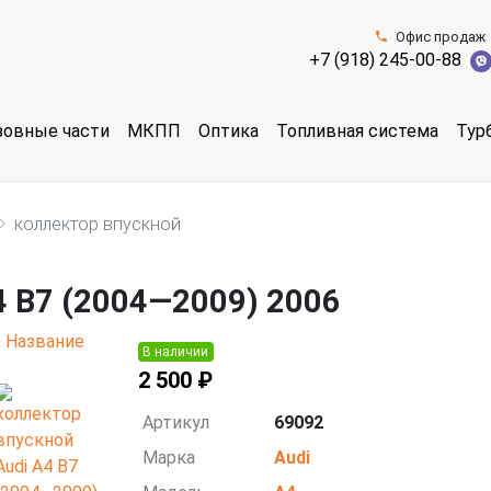
Офис продаж
+7 (918) 245-00-88
зовные части
МКПП
Оптика
Топливная система
Тур
коллектор впускной
4 B7 (2004—2009) 2006
В наличии
2 500 ₽
Артикул
69092
Марка
Audi