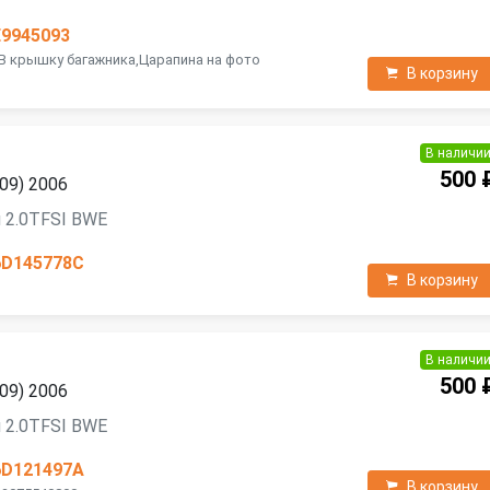
E9945093
В крышку багажника,Царапина на фото
В корзину
В наличи
500 
09) 2006
 2.0TFSI BWE
6D145778C
В корзину
В наличи
500 
09) 2006
 2.0TFSI BWE
6D121497A
В корзину