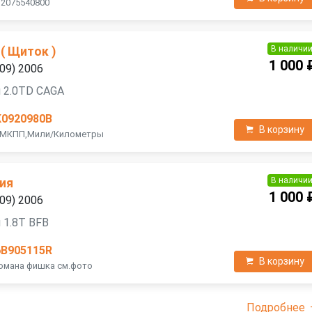
 2075540800
В наличи
( Щиток )
1 000 
09) 2006
 2.0TD CAGA
K0920980B
В корзину
A МКПП,Мили/Километры
В наличи
ия
1 000 
09) 2006
 1.8T BFB
6B905115R
В корзину
ломана фишка см.фото
Подробнее