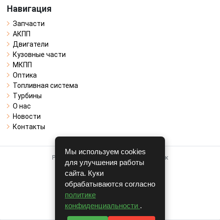
Навигация
Запчасти
АКПП
Двигатели
Кузовные части
МКПП
Оптика
Топливная система
Турбины
О нас
Новости
Контакты
Мы используем cookies
Работает на системе для авторазборок
для улучшения работы
CARRO.
БИЗНЕС
сайта. Куки
обрабатываются согласно
Полная версия
политике
© COPYRIGHT 2026 г.
конфиденциальности
.
v1.1.24