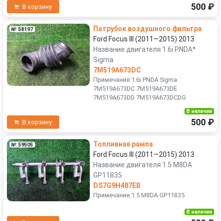
500 ₽
В корзину
Патрубок воздушного фильтра
№ 58197
Ford Focus III (2011—2015) 2013
Название двигателя 1.6i PNDA*
Sigma
7M519A673DC
Примечание:1.6i PNDA Sigma
7M519A673DC 7M519A673DE
7M519A673DD 7M519A673DCDG
В наличии
500 ₽
В корзину
Топливная рампа
№ 59505
Ford Focus III (2011—2015) 2013
Название двигателя 1.5 M8DA
GP11835
DS7G9H487EB
Примечание:1.5 M8DA GP11835
В наличии