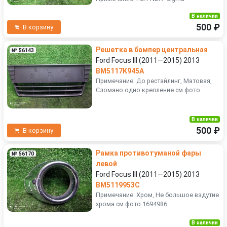
В наличии
500 ₽
В корзину
Решетка в бампер центральная
№ 56143
Ford Focus III (2011—2015) 2013
BM5117K945A
Примечание: До рестайлинг, Матовая,
Сломано одно крепление см.фото
В наличии
500 ₽
В корзину
Рамка противотуманой фары
№ 56170
левой
Ford Focus III (2011—2015) 2013
BM5119953C
Примечание: Хром, Не большое вздутие
хрома см.фото 1694986
В наличии