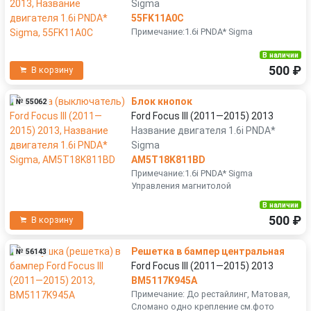
Sigma
55FK11A0C
Примечание:1.6i PNDA* Sigma
В наличии
500 ₽
В корзину
Блок кнопок
№ 55062
Ford Focus III (2011—2015) 2013
Название двигателя 1.6i PNDA*
Sigma
AM5T18K811BD
Примечание:1.6i PNDA* Sigma
Управления магнитолой
В наличии
500 ₽
В корзину
Решетка в бампер центральная
№ 56143
Ford Focus III (2011—2015) 2013
BM5117K945A
Примечание: До рестайлинг, Матовая,
Сломано одно крепление см.фото