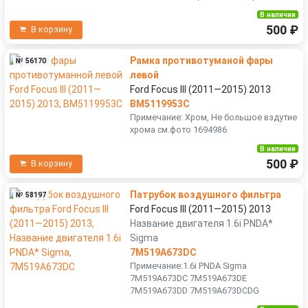
В наличии
500 ₽
В корзину
Рамка противотуманой фары
№ 56170
левой
Ford Focus III (2011—2015) 2013
BM5119953C
Примечание: Хром, Не большое вздутие
хрома см.фото 1694986
В наличии
500 ₽
В корзину
Патрубок воздушного фильтра
№ 58197
Ford Focus III (2011—2015) 2013
Название двигателя 1.6i PNDA*
Sigma
7M519A673DC
Примечание:1.6i PNDA Sigma
7M519A673DC 7M519A673DE
7M519A673DD 7M519A673DCDG