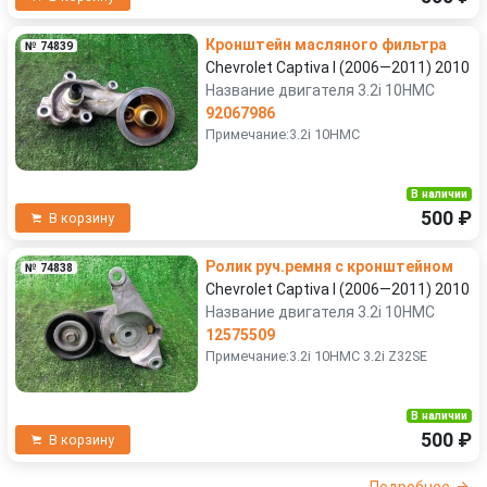
Кронштейн масляного фильтра
№ 74839
Chevrolet Captiva I (2006—2011) 2010
Название двигателя 3.2i 10HMC
92067986
Примечание:3.2i 10HMC
В наличии
500 ₽
В корзину
Ролик руч.ремня с кронштейном
№ 74838
Chevrolet Captiva I (2006—2011) 2010
Название двигателя 3.2i 10HMC
12575509
Примечание:3.2i 10HMC 3.2i Z32SE
В наличии
500 ₽
В корзину