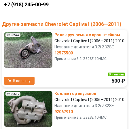
+7 (918) 245-00-99
Другие запчасти Chevrolet Captiva I (2006—2011)
Ролик руч.ремня с кронштейном
№ 50542
Chevrolet Captiva I (2006—2011) 2010
Название двигателя 3.2i Z32SE
12575509
Примечание:3.2i Z32SE 10HMC
В наличии
500 ₽
В корзину
Коллектор впускной
№ 50532
Chevrolet Captiva I (2006—2011) 2010
Название двигателя 3.2i Z32SE
92067910
Примечание:3.2i Z32SE 10HMC