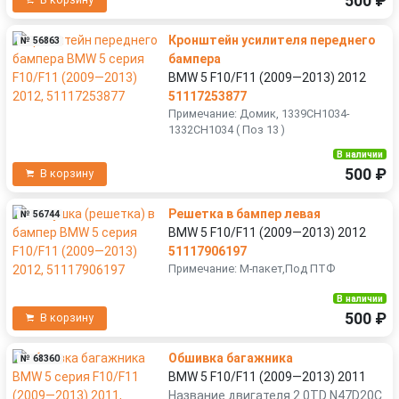
500 ₽
В корзину
Кронштейн усилителя переднего
№ 56863
бампера
BMW 5 F10/F11 (2009—2013) 2012
51117253877
Примечание: Домик, 1339CH1034-
1332CH1034 ( Поз 13 )
В наличии
500 ₽
В корзину
Решетка в бампер левая
№ 56744
BMW 5 F10/F11 (2009—2013) 2012
51117906197
Примечание: M-пакет,Под ПТФ
В наличии
500 ₽
В корзину
Обшивка багажника
№ 68360
BMW 5 F10/F11 (2009—2013) 2011
Название двигателя 2.0TD N47D20C