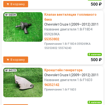
500 ₽
В корзину
Клапан вентиляции топливного
№ 56509
бака
Chevrolet Cruze I (2009—2012) 2011
Название двигателя 1.8i F18D4
059269KA
55353802
Примечание:1.8i F18D4 059269KA
55353802 55574240
В наличии
500 ₽
В корзину
Кронштейн генератора
№ 84172
Chevrolet Cruze I (2009—2012) 2011
Название двигателя 1.6i F16D3
96352142
Примечание:1.6i F16D3
В наличии