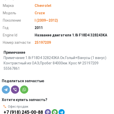
Марка
Chevrolet
Модель
Cruze
Поколение
I (2009—2012)
Год
2011
Engine Id
Название двигателя 1.8i F18D4 328243KA
Номер запчасти
25197209
Примечание
Примечание:1.8i F18D4 328243KA Ок.Голый+Ванусы (1 ванус)
Контрактный из ОАЭ,Пробег 84000км. Крос № 25197209
55567861
Поделиться запчастью
Хотите купить запчасть?
Офис продаж
+7 (918) 245-00-88