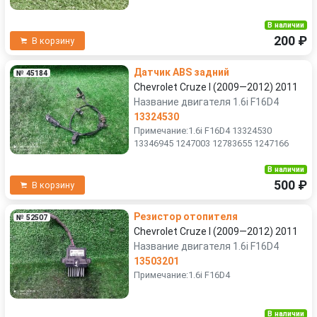
В наличии
200 ₽
В корзину
Датчик ABS задний
№ 45184
Chevrolet Cruze I (2009—2012) 2011
Название двигателя 1.6i F16D4
13324530
Примечание:1.6i F16D4 13324530
13346945 1247003 12783655 1247166
В наличии
500 ₽
В корзину
Резистор отопителя
№ 52507
Chevrolet Cruze I (2009—2012) 2011
Название двигателя 1.6i F16D4
13503201
Примечание:1.6i F16D4
В наличии