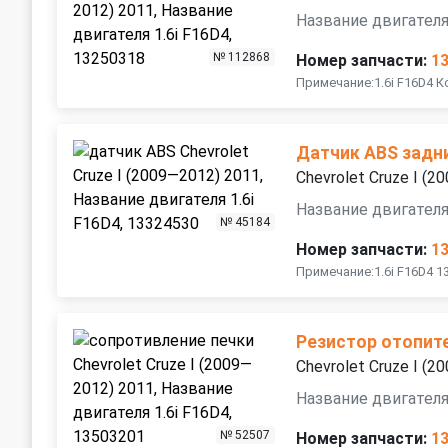
Название двигателя
№ 112868
Номер запчасти:
1
Примечание:1.6i F16D4 
Датчик ABS задн
Chevrolet Cruze I (
Название двигателя
№ 45184
Номер запчасти:
1
Примечание:1.6i F16D4 1
Резистор отопит
Chevrolet Cruze I (
Название двигателя
№ 52507
Номер запчасти:
1