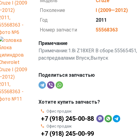
Модель
Cruze
Поколение
I (2009—2012)
Год
2011
Номер запчасти
55568363
Примечание
Примечание:1.8i Z18XER В сборе.55565451,
распредвалами Впуск,Выпуск
Поделиться запчастью
Хотите купить запчасть?
Офис продаж
+7 (918) 245-00-88
Офис продаж
+7 (918) 245-00-99