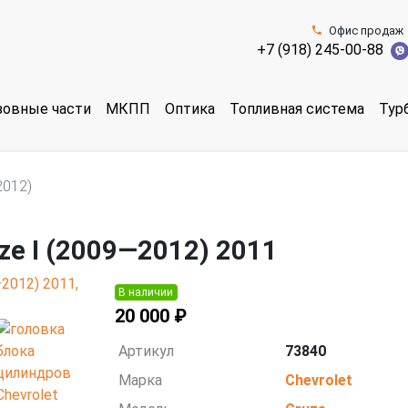
Офис продаж
+7 (918) 245-00-88
зовные части
МКПП
Оптика
Топливная система
Тур
2012)
uze I (2009—2012) 2011
В наличии
20 000 ₽
Артикул
73840
Марка
Chevrolet