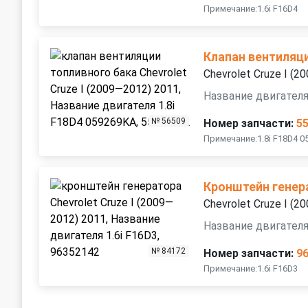
Примечание:1.6i F16D4
Клапан вентиляц
Chevrolet Cruze I (
Название двигателя
№ 56509
Номер запчасти:
5
Примечание:1.8i F18D4 0
Кронштейн генер
Chevrolet Cruze I (
Название двигателя
№ 84172
Номер запчасти:
9
Примечание:1.6i F16D3