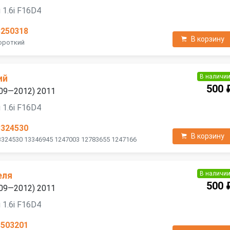
 1.6i F16D4
3250318
В корзину
Короткий
В наличи
ий
500 
2009—2012) 2011
 1.6i F16D4
3324530
В корзину
3324530 13346945 1247003 12783655 1247166
В наличи
еля
500 
2009—2012) 2011
 1.6i F16D4
3503201