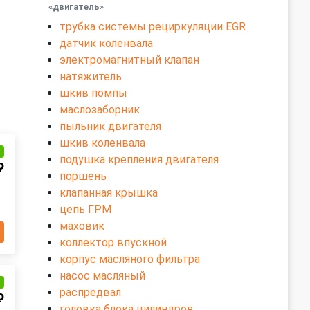
«двигатель
»
трубка системы рециркуляции EGR
датчик коленвала
электромагнитный клапан
натяжитель
шкив помпы
маслозаборник
пыльник двигателя
шкив коленвала
и
подушка крепления двигателя
₽
поршень
клапанная крышка
цепь ГРМ
маховик
коллектор впускной
корпус масляного фильтра
насос масляный
и
распредвал
₽
головка блока цилиндров