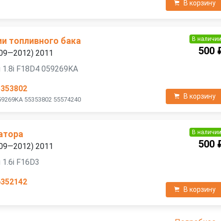
В корзину
В наличи
ии топливного бака
500 
2009—2012) 2011
 1.8i F18D4 059269KA
5353802
В корзину
59269KA 55353802 55574240
В наличи
атора
500 
2009—2012) 2011
 1.6i F16D3
6352142
В корзину