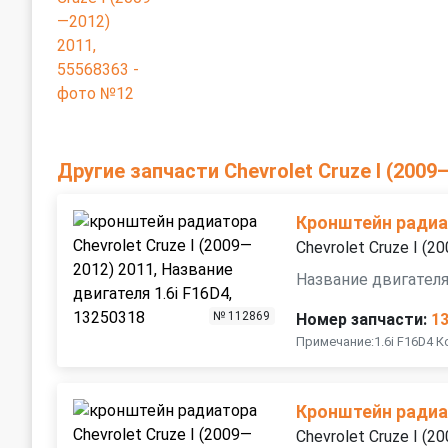
Другие запчасти Chevrolet Cruze I (2009
Кронштейн ради
Chevrolet Cruze I (
Название двигателя
№ 112869
Номер запчасти:
1
Примечание:1.6i F16D4 
Кронштейн ради
Chevrolet Cruze I (