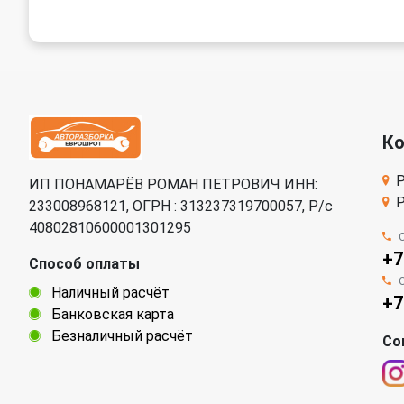
К
Р
ИП ПОНАМАРЁВ РОМАН ПЕТРОВИЧ ИНН:
Р
233008968121, ОГРН : 313237319700057, Р/c
40802810600001301295
+7
Способ оплаты
Наличный расчёт
+7
Банковская карта
Безналичный расчёт
Со