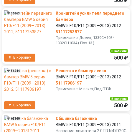
500 ₽
В корзину
Кронштейн усилителя переднего
№ 56863
бампера
BMW 5 F10/F11 (2009—2013) 2012
51117253877
Примечание: Домик, 1339CH1034-
1332CH1034 ( Поз 13 )
В наличии
500 ₽
В корзину
Решетка в бампер левая
№ 56744
BMW 5 F10/F11 (2009—2013) 2012
51117906197
Примечание: M-пакет,Под ПТФ
В наличии
500 ₽
В корзину
Обшивка багажника
№ 68360
BMW 5 F10/F11 (2009—2013) 2011
Название двигателя 2.0TD N47D20C