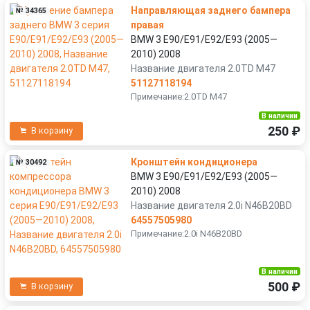
Направляющая заднего бампера
№ 34365
правая
BMW 3 E90/E91/E92/E93 (2005—
2010) 2008
Название двигателя 2.0TD M47
51127118194
Примечание:2.0TD M47
В наличии
250 ₽
В корзину
Кронштейн кондиционера
№ 30492
BMW 3 E90/E91/E92/E93 (2005—
2010) 2008
Название двигателя 2.0i N46B20BD
64557505980
Примечание:2.0i N46B20BD
В наличии
500 ₽
В корзину