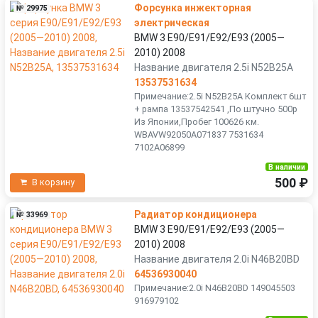
Форсунка инжекторная
№ 29975
электрическая
BMW 3 E90/E91/E92/E93 (2005—
2010) 2008
Название двигателя 2.5i N52B25A
13537531634
Примечание:2.5i N52B25A Комплект 6шт
+ рампа 13537542541 ,По штучно 500р
Из Японии,Пробег 100626 км.
WBAVW92050A071837 7531634
7102A06899
В наличии
500 ₽
В корзину
Радиатор кондиционера
№ 33969
BMW 3 E90/E91/E92/E93 (2005—
2010) 2008
Название двигателя 2.0i N46B20BD
64536930040
Примечание:2.0i N46B20BD 149045503
916979102