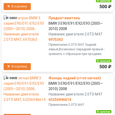
В наличии
500 ₽
В корзину
Преднатяжитель
№ 34361
BMW 3 E90/E91/E92/E93 (2005—
2010) 2008
Название двигателя 2.0TD M47
6975363
Примечание:2.0TD M47 Задний
левый,Возможно передний правый -
сравнить с образцом при продаже
В наличии
500 ₽
В корзину
Фонарь задний (стоп сигнал)
№ 34303
BMW 3 E90/E91/E92/E93 (2005—
2010) 2008
Название двигателя 2.0TD M47
63256946614
Примечание:2.0TD M47
В наличии