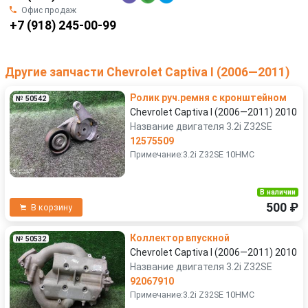
Офис продаж
+7 (918) 245-00-99
Другие запчасти Chevrolet Captiva I (2006—2011)
Ролик руч.ремня с кронштейном
№ 50542
Chevrolet Captiva I (2006—2011) 2010
Название двигателя 3.2i Z32SE
12575509
Примечание:3.2i Z32SE 10HMC
В наличии
500 ₽
В корзину
Коллектор впускной
№ 50532
Chevrolet Captiva I (2006—2011) 2010
Название двигателя 3.2i Z32SE
92067910
Примечание:3.2i Z32SE 10HMC