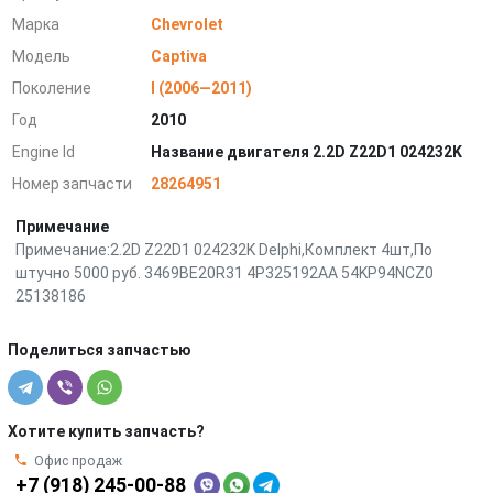
Марка
Chevrolet
Модель
Captiva
Поколение
I (2006—2011)
Год
2010
Engine Id
Название двигателя 2.2D Z22D1 024232K
Номер запчасти
28264951
Примечание
Примечание:2.2D Z22D1 024232K Delphi,Комплект 4шт,По
штучно 5000 руб. 3469BE20R31 4P325192AA 54KP94NCZ0
25138186
Поделиться запчастью
Хотите купить запчасть?
Офис продаж
+7 (918) 245-00-88