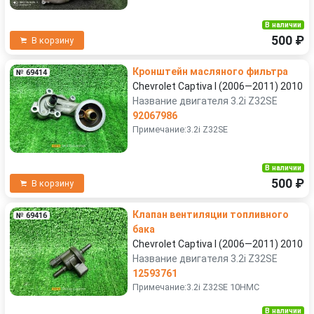
В наличии
500 ₽
В корзину
Кронштейн масляного фильтра
№ 69414
Chevrolet Captiva I (2006—2011) 2010
Название двигателя 3.2i Z32SE
92067986
Примечание:3.2i Z32SE
В наличии
500 ₽
В корзину
Клапан вентиляции топливного
№ 69416
бака
Chevrolet Captiva I (2006—2011) 2010
Название двигателя 3.2i Z32SE
12593761
Примечание:3.2i Z32SE 10HMC
В наличии