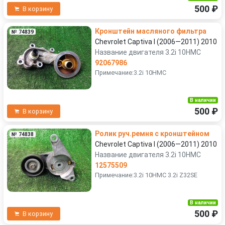
500 ₽
В корзину
Кронштейн масляного фильтра
№ 74839
Chevrolet Captiva I (2006—2011) 2010
Название двигателя 3.2i 10HMC
92067986
Примечание:3.2i 10HMC
В наличии
500 ₽
В корзину
Ролик руч.ремня с кронштейном
№ 74838
Chevrolet Captiva I (2006—2011) 2010
Название двигателя 3.2i 10HMC
12575509
Примечание:3.2i 10HMC 3.2i Z32SE
В наличии
500 ₽
В корзину