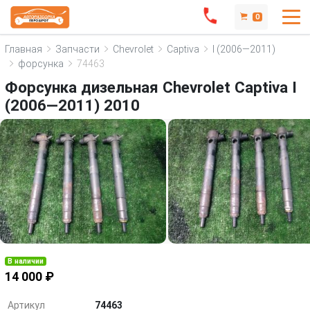
0
Главная
Запчасти
Chevrolet
Captiva
I (2006—2011)
форсунка
74463
Форсунка дизельная Chevrolet Captiva I
(2006—2011) 2010
В наличии
14 000 ₽
Артикул
74463