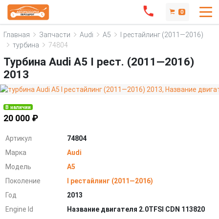
0
Главная
Запчасти
Audi
A5
I рестайлинг (2011—2016)
турбина
74804
Турбина Audi A5 I рест. (2011—2016)
2013
В наличии
20 000 ₽
Артикул
74804
Марка
Audi
Модель
A5
Поколение
I рестайлинг (2011—2016)
Год
2013
Engine Id
Название двигателя 2.0TFSI CDN 113820