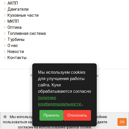
АКПП
Двигатели
Кузовные части
МКПП
Оптика
Топливная система
Турбины
О нас
Новости
Контакты
Мы используем cookies
Работает на системе для авторазборок
для улучшения работы
CARRO.
БИЗНЕС
сайта. Куки
обрабатываются согласно
Полная версия
политике
© COPYRIGHT 2026 г.
конфиденциальности
.
v1.1.24
Принять
Отклонить
🍪
Мы используем файлы cookie, чтобы вам было удобнее
пользоваться нашим сайтом. Используя наш сайт, вы даете
OK
согласие на использование файлов cookie.