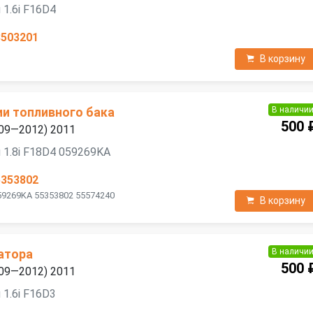
 1.6i F16D4
3503201
В корзину
В наличи
ии топливного бака
500 
2009—2012) 2011
 1.8i F18D4 059269KA
5353802
59269KA 55353802 55574240
В корзину
В наличи
атора
500 
2009—2012) 2011
 1.6i F16D3