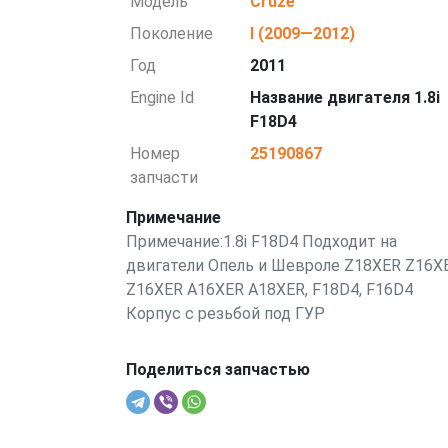
Модель
Cruze
Поколение
I (2009—2012)
Год
2011
Engine Id
Название двигателя 1.8i
F18D4
Номер
25190867
запчасти
Примечание
Примечание:1.8i F18D4 Подходит на
двигатели Опель и Шевроле Z18XER Z16X
Z16XER A16XER A18XER, F18D4, F16D4
Корпус с резьбой под ГУР
Поделиться запчастью