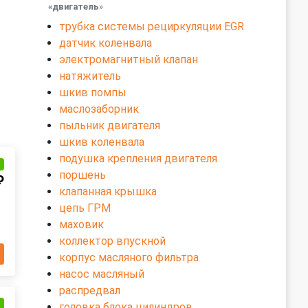
«двигатель
»
трубка системы рециркуляции EGR
датчик коленвала
электромагнитный клапан
натяжитель
шкив помпы
маслозаборник
пыльник двигателя
шкив коленвала
подушка крепления двигателя
и
поршень
₽
клапанная крышка
цепь ГРМ
маховик
коллектор впускной
корпус масляного фильтра
насос масляный
распредвал
и
головка блока цилиндров