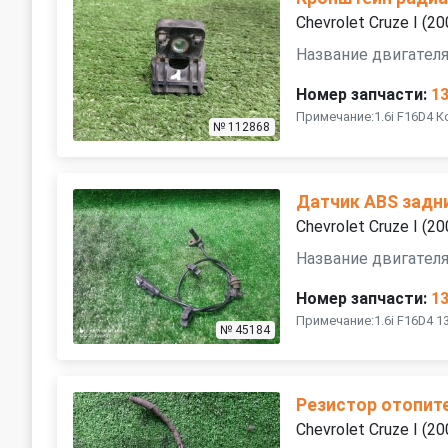
Chevrolet Cruze I (
Название двигателя
Номер запчасти:
1
Примечание:1.6i F16D4 
№ 112868
Датчик ABS задн
Chevrolet Cruze I (
Название двигателя
Номер запчасти:
1
Примечание:1.6i F16D4 1
№ 45184
Резистор отопит
Chevrolet Cruze I (