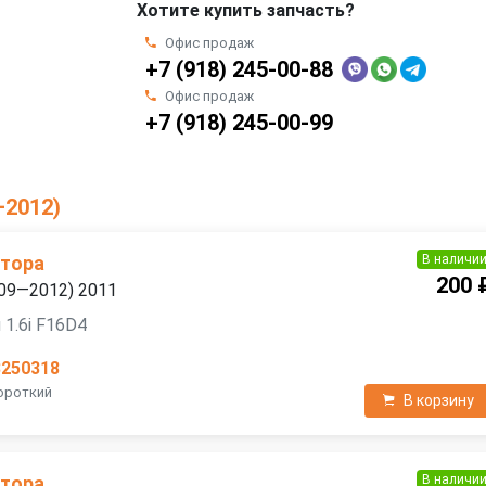
Хотите купить запчасть?
Офис продаж
+7 (918) 245-00-88
Офис продаж
+7 (918) 245-00-99
—2012)
В наличи
атора
200 
2009—2012) 2011
 1.6i F16D4
3250318
Короткий
В корзину
В наличи
атора