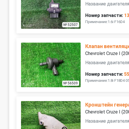
Название двигателя
Номер запчасти:
1
Примечание:1.6i F16D4
№ 52507
Клапан вентиляц
Chevrolet Cruze I (
Название двигателя
Номер запчасти:
5
Примечание:1.8i F18D4 0
№ 56509
Кронштейн генер
Chevrolet Cruze I (
Название двигателя