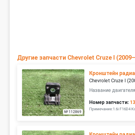
Другие запчасти Chevrolet Cruze I (2009
Кронштейн ради
Chevrolet Cruze I (
Название двигателя
Номер запчасти:
1
Примечание:1.6i F16D4 
№ 112869
Кронштейн ради