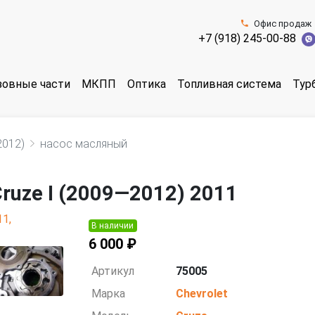
Офис продаж
+7 (918) 245-00-88
зовные части
МКПП
Оптика
Топливная система
Тур
2012)
насос масляный
ruze I (2009—2012) 2011
В наличии
6 000 ₽
Артикул
75005
Марка
Chevrolet