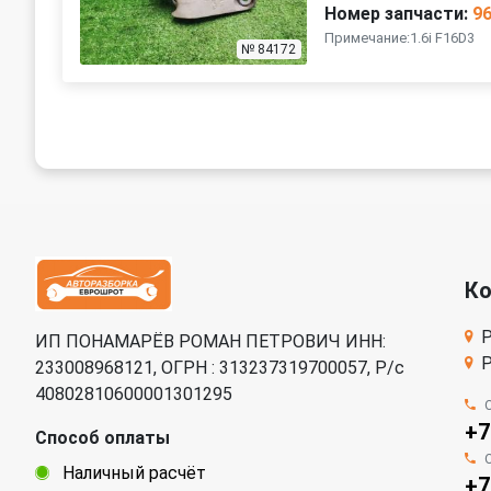
Номер запчасти:
9
Примечание:1.6i F16D3
№ 84172
К
Р
ИП ПОНАМАРЁВ РОМАН ПЕТРОВИЧ ИНН:
Р
233008968121, ОГРН : 313237319700057, Р/c
40802810600001301295
+7
Способ оплаты
Наличный расчёт
+7