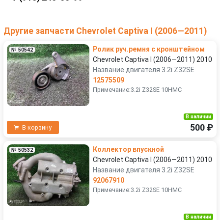
Другие запчасти Chevrolet Captiva I (2006—2011)
Ролик руч.ремня с кронштейном
№ 50542
Chevrolet Captiva I (2006—2011) 2010
Название двигателя 3.2i Z32SE
12575509
Примечание:3.2i Z32SE 10HMC
В наличии
500 ₽
В корзину
Коллектор впускной
№ 50532
Chevrolet Captiva I (2006—2011) 2010
Название двигателя 3.2i Z32SE
92067910
Примечание:3.2i Z32SE 10HMC
В наличии