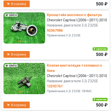
500 ₽
В корзину
Кронштейн масляного фильтра
№ 69414
Chevrolet Captiva I (2006—2011) 2010
Название двигателя 3.2i Z32SE
92067986
Примечание:3.2i Z32SE
В наличии
500 ₽
В корзину
Клапан вентиляции топливного
№ 69416
бака
Chevrolet Captiva I (2006—2011) 2010
Название двигателя 3.2i Z32SE
12593761
Примечание:3.2i Z32SE 10HMC
В наличии
500 ₽
В корзину