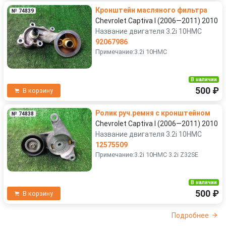
Кронштейн масляного фильтра
№ 74839
Chevrolet Captiva I (2006—2011) 2010
Название двигателя 3.2i 10HMC
92067986
Примечание:3.2i 10HMC
В наличии
500 ₽
В корзину
Ролик руч.ремня с кронштейном
№ 74838
Chevrolet Captiva I (2006—2011) 2010
Название двигателя 3.2i 10HMC
12575509
Примечание:3.2i 10HMC 3.2i Z32SE
В наличии
500 ₽
В корзину
Подробнее