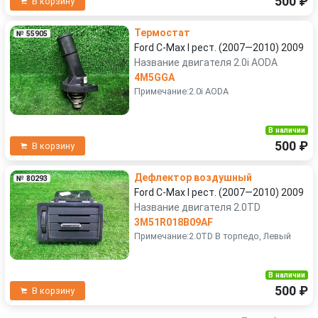
500 ₽
В корзину
Термостат
№ 55905
Ford C-Max I рест. (2007—2010) 2009
Название двигателя 2.0i AODA
4M5GGA
Примечание:2.0i AODA
В наличии
500 ₽
В корзину
Дефлектор воздушный
№ 80293
Ford C-Max I рест. (2007—2010) 2009
Название двигателя 2.0TD
3M51R018B09AF
Примечание:2.0TD В торпедо, Левый
В наличии
500 ₽
В корзину