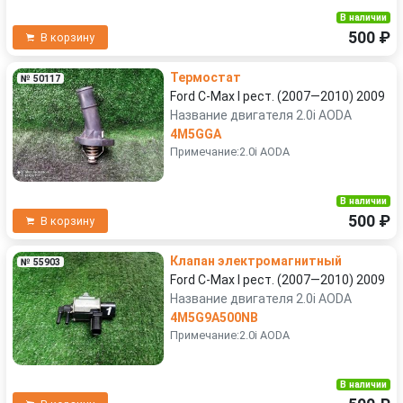
В наличии
500 ₽
В корзину
Термостат
№ 50117
Ford C-Max I рест. (2007—2010) 2009
Название двигателя 2.0i AODA
4M5GGA
Примечание:2.0i AODA
В наличии
500 ₽
В корзину
Клапан электромагнитный
№ 55903
Ford C-Max I рест. (2007—2010) 2009
Название двигателя 2.0i AODA
4M5G9A500NB
Примечание:2.0i AODA
В наличии