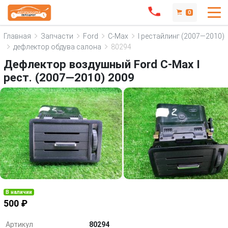
0
Главная
Запчасти
Ford
C-Max
I рестайлинг (2007—2010)
дефлектор обдува салона
80294
Дефлектор воздушный Ford C-Max I
рест. (2007—2010) 2009
В наличии
500 ₽
Артикул
80294