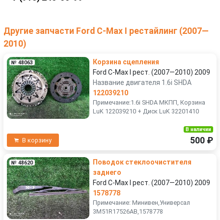
Другие запчасти Ford C-Max I рестайлинг (2007—
2010)
Корзина сцепления
№ 48063
Ford C-Max I рест. (2007—2010) 2009
Название двигателя 1.6i SHDA
122039210
Примечание:1.6i SHDA МКПП, Корзина
LuK 122039210 + Диск LuK 32201410
В наличии
500 ₽
В корзину
Поводок стеклоочистителя
№ 48620
заднего
Ford C-Max I рест. (2007—2010) 2009
1578778
Примечание: Минивен,Универсал
3M51R17526AB,1578778