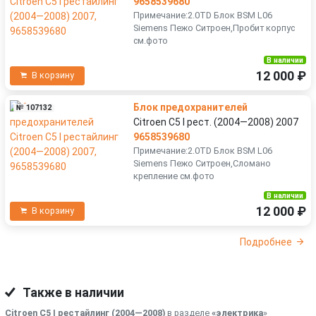
9658539680
Примечание:2.0TD Блок BSM L06
Siemens Пежо Ситроен,Пробит корпус
см.фото
В наличии
12 000 ₽
В корзину
Блок предохранителей
№ 107132
Citroen C5 I рест. (2004—2008) 2007
9658539680
Примечание:2.0TD Блок BSM L06
Siemens Пежо Ситроен,Сломано
крепление см.фото
В наличии
12 000 ₽
В корзину
Подробнее
Также в наличии
Citroen C5 I рестайлинг (2004—2008)
в разделе
«электрика
»