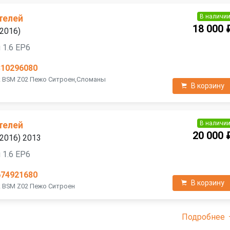
В наличи
телей
18 000 
—2016)
 1.6 EP6
810296080
к BSM Z02 Пежо Ситроен,Сломаны
В корзину
В наличи
телей
20 000 
—2016) 2013
 1.6 EP6
674921680
В корзину
к BSM Z02 Пежо Ситроен
Подробнее