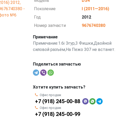
Модель
DS4
Поколение
I (2011—2016)
Год
2012
Номер запчасти
9676740380
Примечание
Примечание:1.6i Эгур,3 Фишки,Двойной
силовой разъём,На Пежо 307 не встанет.
Поделиться запчастью
Хотите купить запчасть?
Офис продаж
+7 (918) 245-00-88
Офис продаж
+7 (918) 245-00-99