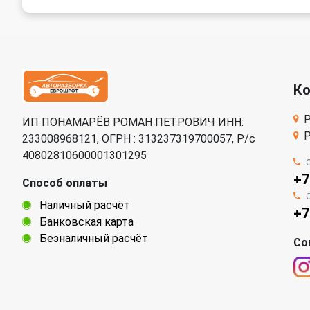
К
Р
ИП ПОНАМАРЁВ РОМАН ПЕТРОВИЧ ИНН:
Р
233008968121, ОГРН : 313237319700057, Р/c
40802810600001301295
+7
Способ оплаты
Наличный расчёт
+7
Банковская карта
Безналичный расчёт
Со