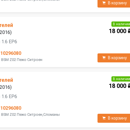
В корзину
В наличи
телей
18 000 
—2016)
 1.6 EP6
810296080
В корзину
к BSM Z02 Пежо Ситроен
В наличи
телей
18 000 
—2016)
 1.6 EP6
810296080
к BSM Z02 Пежо Ситроен,Сломаны
В корзину