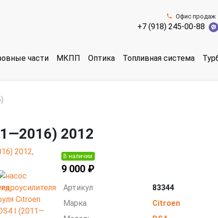
Офис продаж
+7 (918) 245-00-88
зовные части
МКПП
Оптика
Топливная система
Тур
)
011—2016) 2012
В наличии
9 000 ₽
Артикул
83344
Марка
Citroen