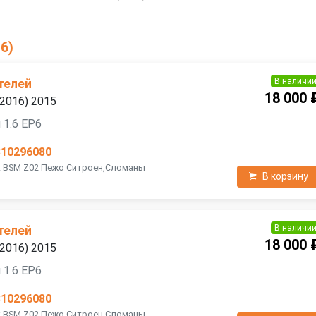
6)
В наличи
телей
18 000 
—2016) 2015
 1.6 EP6
810296080
к BSM Z02 Пежо Ситроен,Сломаны
В корзину
В наличи
телей
18 000 
—2016) 2015
 1.6 EP6
810296080
к BSM Z02 Пежо Ситроен,Сломаны